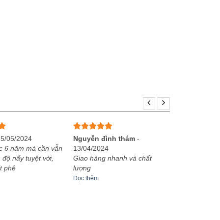
Được xếp
25/05/2024
Nguyễn đình thám
-
hạng
5
5
c 6 năm mà cần vẫn
13/04/2024
sao
 độ nẩy tuyệt vời,
Giao hàng nhanh và chất
t phê
lượng
Đọc thêm