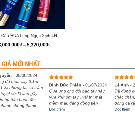
 Câu HUA Long Ngọc Xích 4H
Khoảng
3,000,000
₫
5,320,000
₫
–
giá:
từ
3,000,000₫
đến
 GIÁ MỚI NHẤT
5,320,000₫
guyễn
-
05/08/2024
ng đã mua cây 8.1m
Được xếp
Được xếp
Đinh Đức Thiện
-
01/07/2024
Lê Anh
-
1.2li nhưng tải cá trắm
hạng
5
5
hạng
5
5
Qúa ưng cho đôi bao tay này
Đã dùng d
 tuyệt vời lỡ làm gãy
sao
sao
vừa khít ôm tay , vải thì mát
chắc chắn,
iên hệ bảo hành đổi
mềm mại, đáng đồng tiền
dòng cá rấ
 nhanh chống thank
Đọc thêm
Đọc thêm