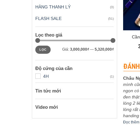
HÀNG THANH LÝ
(3)
FLASH SALE
(51)
+
Lọc theo giá
Cần
Giá
Giá
Giá:
3,000,000₫
—
5,320,000₫
LỌC
tối
tối
thiểu
đa
ĐÁNH
Độ cứng của cần
4H
(1)
Châu N
mình cũ
 xếp
Được xếp
eptu
-
03/12/2023
Sơn Ca
-
30/11/2023
ngọn có 
Tin tức mới
5
5
hạng
5
5
bo khoe
5m4 tuyệt vời
đen thật
sao
êm
Đọc thêm
lóng 2 l
Video mới
lóng rất
handing
Đọc thêm