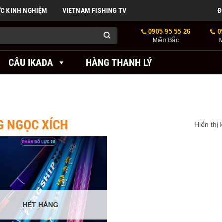
ỨC KINH NGHIỆM
VIETNAM FISHING TV
Đ
0905 95 55 26
0
Miền Bắc
CÂU IKADA
HÀNG THANH LÝ
G NGỌC XÍCH
Hiển thị
HẾT HÀNG