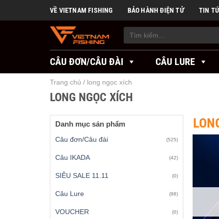
Skip
VỀ VIETNAM FISHING
BẢO HÀNH ĐIỆN TỬ
TIN T
to
content
Tìm
kiếm:
CÂU ĐƠN/CÂU ĐÀI
CÂU LURE
Trang chủ
/
long ngọc xích
LONG NGỌC XÍCH
LON
Danh mục sản phẩm
Câu đơn/Câu đài
(525)
Câu IKADA
(42)
SIÊU SALE 11.11
(0)
Câu Lure
(98)
VOUCHER
(0)