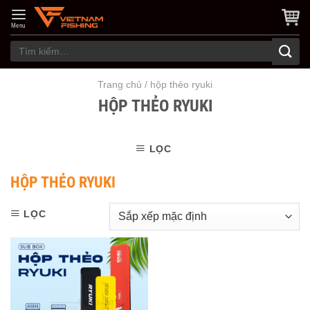
Skip
to
Menu
content
Tìm
kiếm:
Trang chủ
/
hộp thẻo ryuki
HỘP THẺO RYUKI
LỌC
HỘP THẺO RYUKI
LỌC