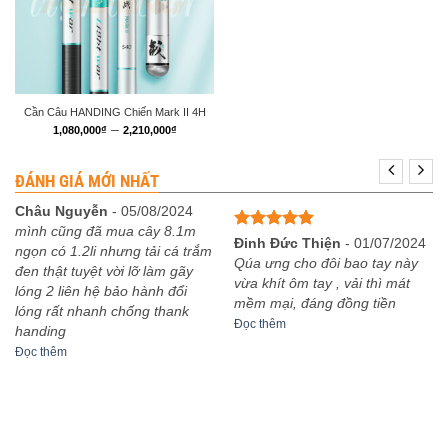
Cần Câu HANDING Chiến Mark II 4H
Khoảng
–
1,080,000
₫
2,210,000
₫
giá:
từ
1,080,000₫
ĐÁNH GIÁ MỚI NHẤT
đến
2,210,000₫
Châu Nguyễn
-
05/08/2024
mình cũng đã mua cây 8.1m
Được xếp
Đinh Đức Thiện
-
01/07/2024
ngọn có 1.2li nhưng tải cá trắm
hạng
5
5
Qúa ưng cho đôi bao tay này
đen thật tuyệt vời lỡ làm gãy
sao
vừa khít ôm tay , vải thì mát
lóng 2 liên hệ bảo hành đổi
mềm mại, đáng đồng tiền
lóng rất nhanh chống thank
Đọc thêm
handing
Đọc thêm