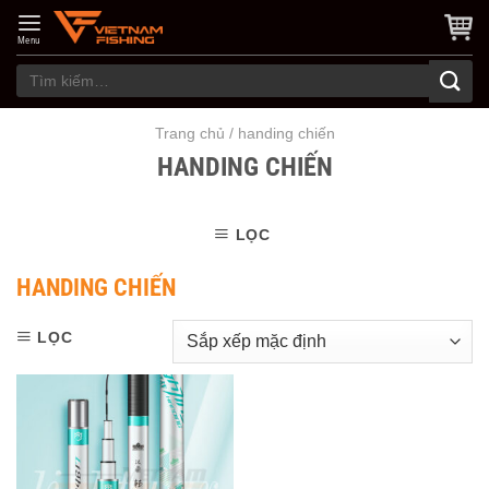
Skip
to
Menu
content
Tìm
kiếm:
Trang chủ
/
handing chiến
HANDING CHIẾN
LỌC
HANDING CHIẾN
LỌC