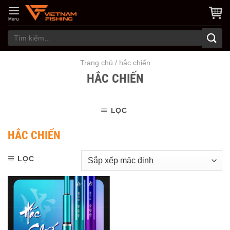
Skip
to
Menu
content
Tìm
kiếm:
Trang chủ
/
hắc chiến
HẮC CHIẾN
LỌC
HẮC CHIẾN
LỌC