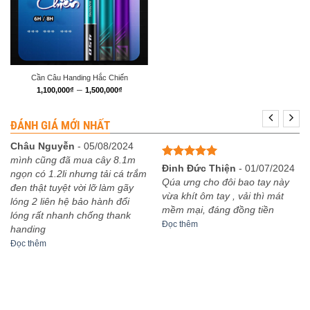
Cần Câu Handing Hắc Chiến
Khoảng
–
1,100,000
₫
1,500,000
₫
giá:
từ
1,100,000₫
ĐÁNH GIÁ MỚI NHẤT
đến
1,500,000₫
Châu Nguyễn
-
05/08/2024
mình cũng đã mua cây 8.1m
Được xếp
Đinh Đức Thiện
-
01/07/2024
ngọn có 1.2li nhưng tải cá trắm
hạng
5
5
Qúa ưng cho đôi bao tay này
đen thật tuyệt vời lỡ làm gãy
sao
vừa khít ôm tay , vải thì mát
lóng 2 liên hệ bảo hành đổi
mềm mại, đáng đồng tiền
lóng rất nhanh chống thank
Đọc thêm
handing
Đọc thêm