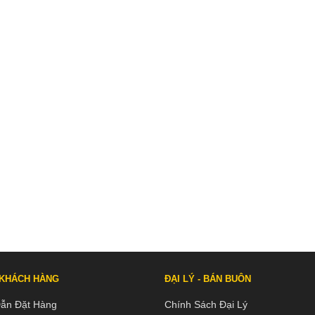
 KHÁCH HÀNG
ĐẠI LÝ - BÁN BUÔN
ẫn Đặt Hàng
Chính Sách Đại Lý