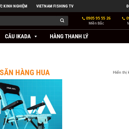
ỨC KINH NGHIỆM
VIETNAM FISHING TV
Đ
0905 95 55 26
0
Miền Bắc
CÂU IKADA
HÀNG THANH LÝ
 SĂN HÀNG HUA
Hiển thị