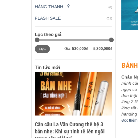
HÀNG THANH LÝ
(3)
FLASH SALE
(51)
+
Lọc theo giá
Giá
Giá
Giá:
530,000₫
—
5,300,000₫
LỌC
tối
tối
thiểu
đa
ĐÁNH
Tin tức mới
Châu N
mình cũ
 xếp
Được xếp
eptu
-
03/12/2023
Sơn Ca
-
30/11/2023
ngọn có 
5
5
hạng
5
5
bo khoe
5m4 tuyệt vời
đen thật
sao
êm
Đọc thêm
lóng 2 l
lóng rất
handing
Đọc thêm
Cần câu La Văn Cương thế hệ 3
bản nhẹ: Khi sự tinh tế lên ngôi