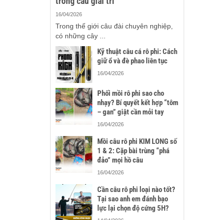
trong câu giải trí
16/04/2026
Trong thế giới câu đài chuyên nghiệp,
có những cây ...
Kỹ thuật câu cá rô phi: Cách
giữ ổ và đè phao liên tục
16/04/2026
Phối mồi rô phi sao cho
nhạy? Bí quyết kết hợp “tôm
– gan” giật cần mỏi tay
16/04/2026
Mồi câu rô phi KIM LONG số
1 & 2: Cặp bài trùng “phá
đảo” mọi hồ câu
16/04/2026
Cần câu rô phi loại nào tốt?
Tại sao anh em đánh bạo
lực lại chọn độ cứng 5H?