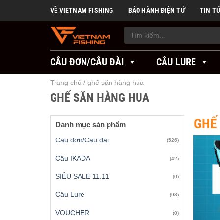
Skip
VỀ VIETNAM FISHING
BẢO HÀNH ĐIỆN TỬ
TIN T
to
content
Tìm
kiếm:
CÂU ĐƠN/CÂU ĐÀI
CÂU LURE
Trang chủ
/
ghế săn hàng hua
GHẾ SĂN HÀNG HUA
GHẾ
Danh mục sản phẩm
Câu đơn/Câu đài
(526)
Câu IKADA
(42)
SIÊU SALE 11.11
(0)
Câu Lure
(98)
VOUCHER
(0)