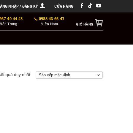
ĂNG NHẬP / ĐĂNG KÝ
CỬA HÀNG
967 40 44 43
0988 46 66 43
Miền Trung
Miền Nam
GIỎ HÀNG
 kết quả duy nhất