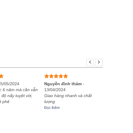
Được xếp
25/05/2024
Nguyễn đình thám
-
hạng
5
5
c 6 năm mà cần vẫn
13/04/2024
sao
 độ nẩy tuyệt vời,
Giao hàng nhanh và chất
t phê
lượng
Đọc thêm