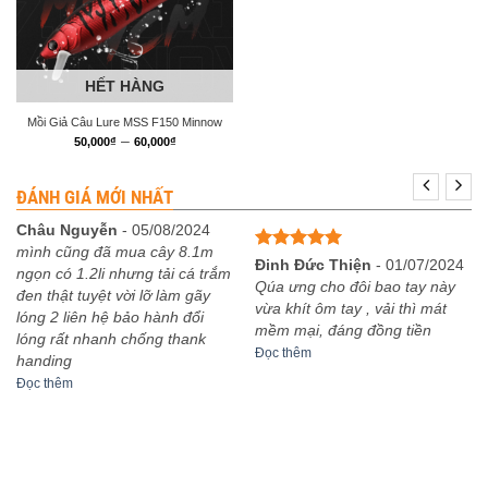
HẾT HÀNG
Mồi Giả Câu Lure MSS F150 Minnow
Khoảng
–
50,000
₫
60,000
₫
giá:
từ
50,000₫
ĐÁNH GIÁ MỚI NHẤT
đến
60,000₫
Châu Nguyễn
-
05/08/2024
mình cũng đã mua cây 8.1m
Được xếp
Đinh Đức Thiện
-
01/07/2024
ngọn có 1.2li nhưng tải cá trắm
hạng
5
5
Qúa ưng cho đôi bao tay này
đen thật tuyệt vời lỡ làm gãy
sao
vừa khít ôm tay , vải thì mát
lóng 2 liên hệ bảo hành đổi
mềm mại, đáng đồng tiền
lóng rất nhanh chống thank
Đọc thêm
handing
Đọc thêm