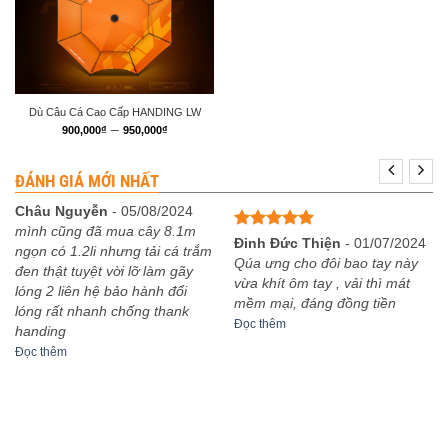
Dù Câu Cá Cao Cấp HANDING LW
Khoảng
–
900,000
₫
950,000
₫
giá:
từ
900,000₫
ĐÁNH GIÁ MỚI NHẤT
đến
950,000₫
Châu Nguyễn
-
05/08/2024
mình cũng đã mua cây 8.1m
Được xếp
Đinh Đức Thiện
-
01/07/2024
ngọn có 1.2li nhưng tải cá trắm
hạng
5
5
Qúa ưng cho đôi bao tay này
đen thật tuyệt vời lỡ làm gãy
sao
vừa khít ôm tay , vải thì mát
lóng 2 liên hệ bảo hành đổi
mềm mại, đáng đồng tiền
lóng rất nhanh chống thank
Đọc thêm
handing
Đọc thêm