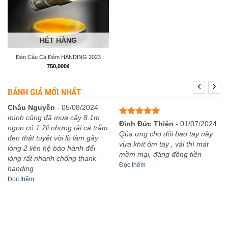
HẾT HÀNG
Đèn Câu Cá Đêm HANDING 2023
750,000
₫
ĐÁNH GIÁ MỚI NHẤT
Châu Nguyễn
-
05/08/2024
mình cũng đã mua cây 8.1m
Được xếp
Đinh Đức Thiện
-
01/07/2024
ngọn có 1.2li nhưng tải cá trắm
hạng
5
5
Qúa ưng cho đôi bao tay này
đen thật tuyệt vời lỡ làm gãy
sao
vừa khít ôm tay , vải thì mát
lóng 2 liên hệ bảo hành đổi
mềm mại, đáng đồng tiền
lóng rất nhanh chống thank
Đọc thêm
handing
Đọc thêm