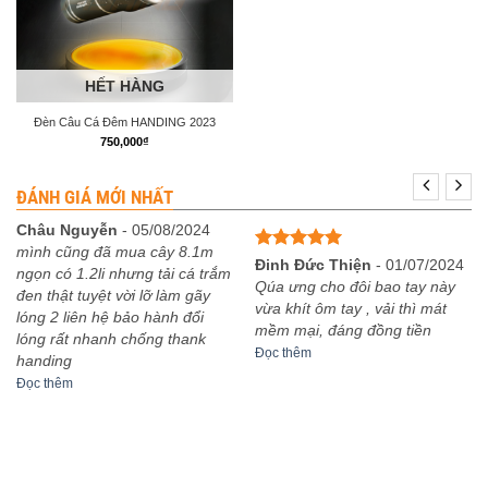
HẾT HÀNG
Đèn Câu Cá Đêm HANDING 2023
750,000
₫
ĐÁNH GIÁ MỚI NHẤT
Châu Nguyễn
-
05/08/2024
mình cũng đã mua cây 8.1m
Được xếp
Đinh Đức Thiện
-
01/07/2024
ngọn có 1.2li nhưng tải cá trắm
hạng
5
5
Qúa ưng cho đôi bao tay này
đen thật tuyệt vời lỡ làm gãy
sao
vừa khít ôm tay , vải thì mát
lóng 2 liên hệ bảo hành đổi
mềm mại, đáng đồng tiền
lóng rất nhanh chống thank
Đọc thêm
handing
Đọc thêm