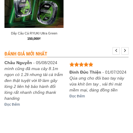
Dây Câu Cá RYUKI Ultra Green
150,000
₫
ĐÁNH GIÁ MỚI NHẤT
Châu Nguyễn
-
05/08/2024
mình cũng đã mua cây 8.1m
Được xếp
Đinh Đức Thiện
-
01/07/2024
ngọn có 1.2li nhưng tải cá trắm
hạng
5
5
Qúa ưng cho đôi bao tay này
đen thật tuyệt vời lỡ làm gãy
sao
vừa khít ôm tay , vải thì mát
lóng 2 liên hệ bảo hành đổi
mềm mại, đáng đồng tiền
lóng rất nhanh chống thank
Đọc thêm
handing
Đọc thêm