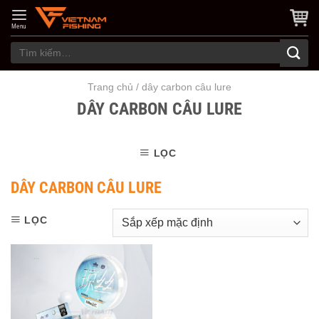
Skip
to
Menu
content
Tìm
kiếm:
Trang chủ
/
dây carbon câu lure
DÂY CARBON CÂU LURE
LỌC
DÂY CARBON CÂU LURE
LỌC