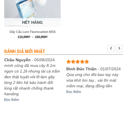
HẾT HÀNG
Dây Câu Lure Fluorocarbon MSS
Khoảng
–
110,000
₫
150,000
₫
giá:
từ
110,000₫
ĐÁNH GIÁ MỚI NHẤT
đến
150,000₫
Châu Nguyễn
-
05/08/2024
mình cũng đã mua cây 8.1m
Được xếp
Đinh Đức Thiện
-
01/07/2024
ngọn có 1.2li nhưng tải cá trắm
hạng
5
5
Qúa ưng cho đôi bao tay này
đen thật tuyệt vời lỡ làm gãy
sao
vừa khít ôm tay , vải thì mát
lóng 2 liên hệ bảo hành đổi
mềm mại, đáng đồng tiền
lóng rất nhanh chống thank
Đọc thêm
handing
Đọc thêm