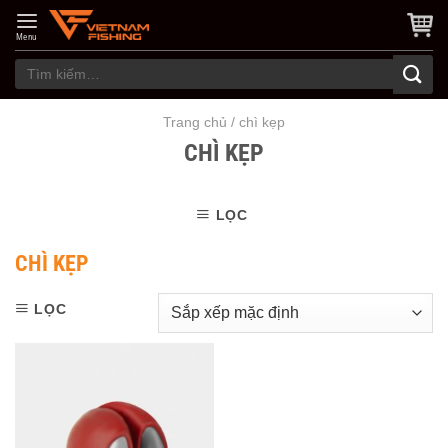
Skip
to
Menu
content
Tìm
kiếm:
Trang chủ
/
chì kẹp
CHÌ KẸP
LỌC
CHÌ KẸP
LỌC