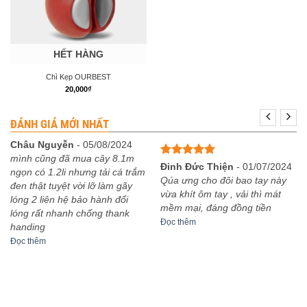
HẾT HÀNG
Chì Kẹp OURBEST
20,000
₫
ĐÁNH GIÁ MỚI NHẤT
Châu Nguyễn
-
05/08/2024
mình cũng đã mua cây 8.1m
Được xếp
Đinh Đức Thiện
-
01/07/2024
ngọn có 1.2li nhưng tải cá trắm
hạng
5
5
Qúa ưng cho đôi bao tay này
đen thật tuyệt vời lỡ làm gãy
sao
vừa khít ôm tay , vải thì mát
lóng 2 liên hệ bảo hành đổi
mềm mại, đáng đồng tiền
lóng rất nhanh chống thank
Đọc thêm
handing
Đọc thêm