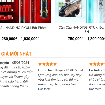
+
Cần Câu HANDING RYUKI Đại
Câu HANDING RYUKI Bất Phàm
5H
Khoảng
1,280,000
₫
1,930,000
₫
750,000
₫
1,200,000
–
–
giá:
từ
1,280,000₫
đến
 GIÁ MỚI NHẤT
1,930,000₫
guyễn
-
05/08/2024
ng đã mua cây 8.1m
Được xếp
Được xếp
Đinh Đức Thiện
-
01/07/2024
Lê Anh
-
1.2li nhưng tải cá trắm
hạng
5
5
hạng
5
5
Qúa ưng cho đôi bao tay này
Đã dùng d
 tuyệt vời lỡ làm gãy
sao
sao
vừa khít ôm tay , vải thì mát
chắc chắn,
iên hệ bảo hành đổi
mềm mại, đáng đồng tiền
dòng cá rấ
 nhanh chống thank
Đọc thêm
Đọc thêm