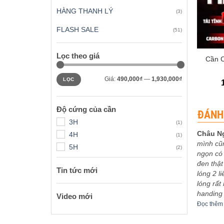
HÀNG THANH LÝ
(3)
FLASH SALE
(51)
+
Lọc theo giá
Cần 
Giá
Giá
Giá:
490,000₫
—
1,930,000₫
LỌC
tối
tối
thiểu
đa
Độ cứng của cần
ĐÁNH
3H
(1)
Châu N
4H
(1)
mình cũ
5H
 xếp
Được xếp
(2)
eptu
-
03/12/2023
Sơn Ca
-
30/11/2023
ngọn có 
5
5
hạng
5
5
bo khoe
5m4 tuyệt vời
đen thật
sao
Tin tức mới
êm
Đọc thêm
lóng 2 l
lóng rất
handing
Video mới
Đọc thêm