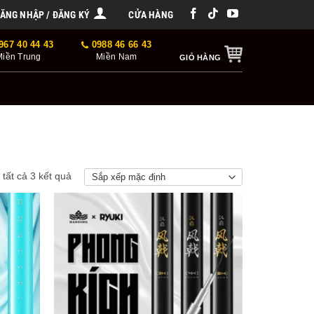
ĂNG NHẬP / ĐĂNG KÝ
CỬA HÀNG
967 40 44 43
0988 46 66 43
Miền Trung
Miền Nam
GIỎ HÀNG
ị tất cả 3 kết quả