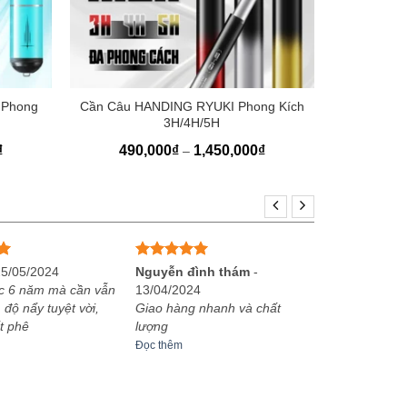
+
 Phong
Cần Câu HANDING RYUKI Phong Kích
3H/4H/5H
Khoảng
Khoảng
₫
490,000
₫
1,450,000
₫
–
giá:
giá:
từ
từ
750,000₫
490,000₫
đến
đến
1,200,000₫
1,450,000₫
Được xếp
25/05/2024
Nguyễn đình thám
-
hạng
5
5
c 6 năm mà cần vẫn
13/04/2024
sao
 độ nẩy tuyệt vời,
Giao hàng nhanh và chất
t phê
lượng
Đọc thêm