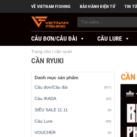
Skip
VỀ VIETNAM FISHING
BẢO HÀNH ĐIỆN TỬ
TIN T
to
content
Tìm
kiếm:
CÂU ĐƠN/CÂU ĐÀI
CÂU LURE
Trang chủ
/
cần ryuki
CẦN RYUKI
CẦN 
Danh mục sản phẩm
Câu đơn/Câu đài
(527)
Câu IKADA
(42)
SIÊU SALE 11.11
(0)
Câu Lure
(98)
VOUCHER
(0)