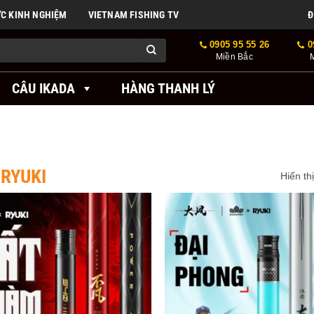
ỨC KINH NGHIỆM
VIETNAM FISHING TV
Đ
0905 95 55 26
0
Miền Bắc
CÂU IKADA
HÀNG THANH LÝ
RYUKI
Hiển th