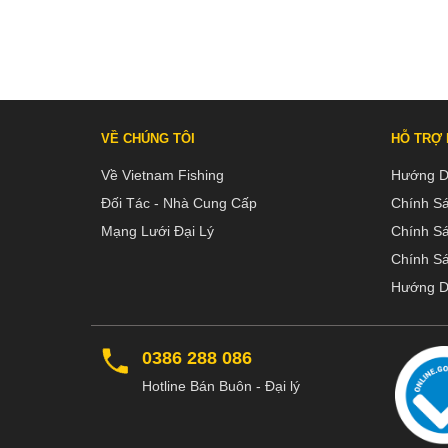
VỀ CHÚNG TÔI
HỖ TRỢ
Về Vietnam Fishing
Hướng D
Đối Tác - Nhà Cung Cấp
Chính S
Mạng Lưới Đại Lý
Chính S
Chính Sá
Hướng D
0386 288 086
Hotline Bán Buôn - Đại lý