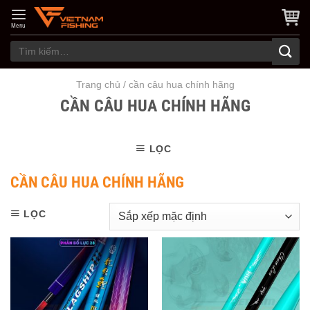
Skip
to
Menu
content
Tìm
kiếm:
Trang chủ
/
cần câu hua chính hãng
CẦN CÂU HUA CHÍNH HÃNG
LỌC
CẦN CÂU HUA CHÍNH HÃNG
LỌC