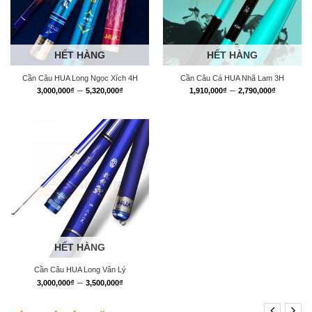
HẾT HÀNG
HẾT HÀNG
Cần Câu HUA Long Ngọc Xích 4H
Cần Câu Cá HUA Nhã Lam 3H
Khoảng
Khoảng
–
–
3,000,000
₫
5,320,000
₫
1,910,000
₫
2,790,000
₫
giá:
giá:
từ
từ
3,000,000₫
1,910,0
đến
đến
5,320,000₫
2,790,0
HẾT HÀNG
Cần Câu HUA Long Vân Lý
Khoảng
–
3,000,000
₫
3,500,000
₫
giá:
từ
3,000,000₫