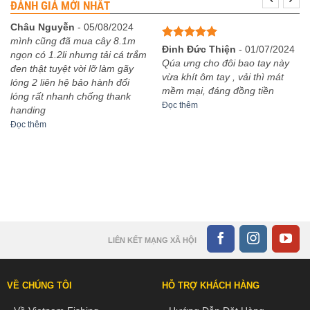
ĐÁNH GIÁ MỚI NHẤT
đến
3,500,000₫
Châu Nguyễn
-
05/08/2024
mình cũng đã mua cây 8.1m
Được xếp
Đinh Đức Thiện
-
01/07/2024
ngọn có 1.2li nhưng tải cá trắm
hạng
5
5
Qúa ưng cho đôi bao tay này
đen thật tuyệt vời lỡ làm gãy
sao
vừa khít ôm tay , vải thì mát
lóng 2 liên hệ bảo hành đổi
mềm mại, đáng đồng tiền
lóng rất nhanh chống thank
Đọc thêm
handing
Đọc thêm
LIÊN KẾT MẠNG XÃ HỘI
VỀ CHÚNG TÔI
HỖ TRỢ KHÁCH HÀNG