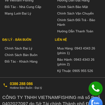
Về Vietnam Fishing
Hướng Dẫn Đặt Hàng
Đối Tác - Nhà Cung Cấp
Chính Sách Bảo Mật
Mạng Lưới Đại Lý
Chính Sách Vận Chuyển
Chính Sách Đổi Trả - Bảo
Hành
Hướng Dẫn Thanh Toán
ĐẠI LÝ - BÁN BUÔN
LIÊN HỆ
Chính Sách Đại Lý
Mua Hàng:
0943 4343 26
(phím 1)
Chính Sách Bán Buôn
Bảo Hành:
0943 4343 26
Đối Tác - Khách Hàng
(phím 2)
Kỹ Thuật:
0905 955 526
0386 288 086
Hotline Bán Buôn - Đại lý
CÔNG TY TNHH VIETNAMFISHING mã số thuế
0402027097 do Sở Tài chính Thành phố Đà