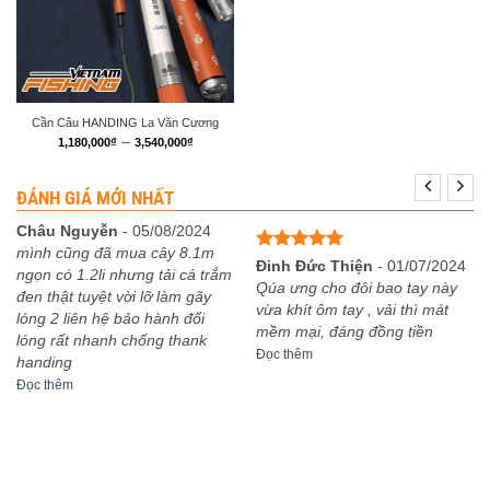
Cần Câu HANDING La Văn Cương
Khoảng
–
1,180,000
₫
3,540,000
₫
giá:
từ
1,180,000₫
ĐÁNH GIÁ MỚI NHẤT
đến
3,540,000₫
Châu Nguyễn
-
05/08/2024
mình cũng đã mua cây 8.1m
Được xếp
Đinh Đức Thiện
-
01/07/2024
ngọn có 1.2li nhưng tải cá trắm
hạng
5
5
Qúa ưng cho đôi bao tay này
đen thật tuyệt vời lỡ làm gãy
sao
vừa khít ôm tay , vải thì mát
lóng 2 liên hệ bảo hành đổi
mềm mại, đáng đồng tiền
lóng rất nhanh chống thank
Đọc thêm
handing
Đọc thêm