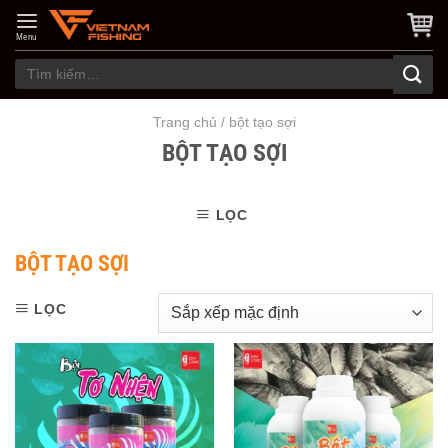
Skip
to
Menu
content
Tìm
kiếm:
Trang chủ
/
bột tạo sợi
BỘT TẠO SỢI
LỌC
BỘT TẠO SỢI
LỌC