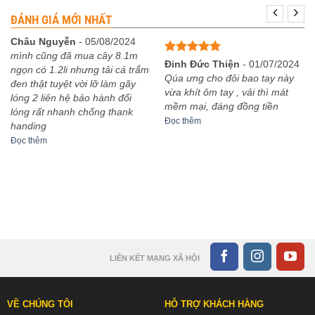
ĐÁNH GIÁ MỚI NHẤT
Châu Nguyễn
-
05/08/2024
mình cũng đã mua cây 8.1m
Được xếp
Đinh Đức Thiện
-
01/07/2024
ngọn có 1.2li nhưng tải cá trắm
hạng
5
5
Qúa ưng cho đôi bao tay này
đen thật tuyệt vời lỡ làm gãy
sao
vừa khít ôm tay , vải thì mát
lóng 2 liên hệ bảo hành đổi
mềm mại, đáng đồng tiền
lóng rất nhanh chống thank
Đọc thêm
handing
Đọc thêm
LIÊN KẾT MẠNG XÃ HỘI
VỀ CHÚNG TÔI
HỖ TRỢ KHÁCH HÀNG