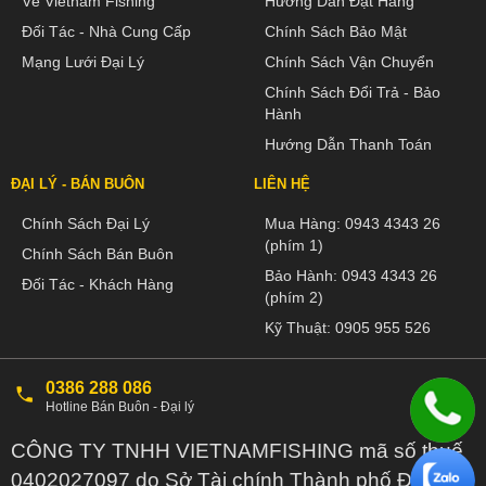
Về Vietnam Fishing
Hướng Dẫn Đặt Hàng
Đối Tác - Nhà Cung Cấp
Chính Sách Bảo Mật
Mạng Lưới Đại Lý
Chính Sách Vận Chuyển
Chính Sách Đổi Trả - Bảo
Hành
Hướng Dẫn Thanh Toán
ĐẠI LÝ - BÁN BUÔN
LIÊN HỆ
Chính Sách Đại Lý
Mua Hàng:
0943 4343 26
(phím 1)
Chính Sách Bán Buôn
Bảo Hành:
0943 4343 26
Đối Tác - Khách Hàng
(phím 2)
Kỹ Thuật:
0905 955 526
0386 288 086
Hotline Bán Buôn - Đại lý
CÔNG TY TNHH VIETNAMFISHING mã số thuế
0402027097 do Sở Tài chính Thành phố Đà