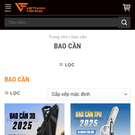
Skip
to
Menu
content
Tìm
kiếm:
Trang chủ
/
bao cần
BAO CẦN
LỌC
BAO CẦN
LỌC