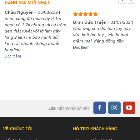
ĐÁNH GIÁ MỚI NHẤT
Châu Nguyễn
-
05/08/2024
mình cũng đã mua cây 8.1m
Được xếp
Đinh Đức Thiện
-
01/07/2024
ngọn có 1.2li nhưng tải cá trắm
hạng
5
5
Qúa ưng cho đôi bao tay này
đen thật tuyệt vời lỡ làm gãy
sao
vừa khít ôm tay , vải thì mát
lóng 2 liên hệ bảo hành đổi
mềm mại, đáng đồng tiền
lóng rất nhanh chống thank
Đọc thêm
handing
Đọc thêm
LIÊN KẾT MẠNG XÃ HỘI
VỀ CHÚNG TÔI
HỖ TRỢ KHÁCH HÀNG