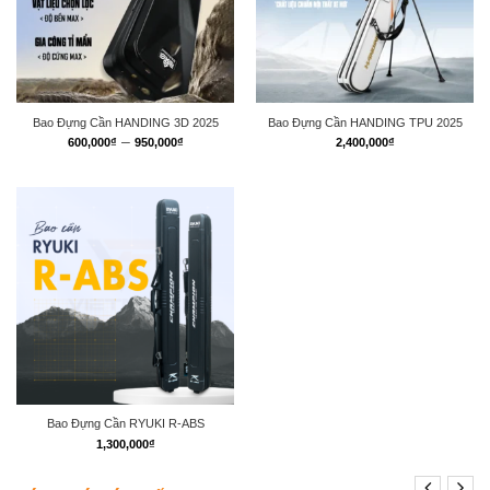
Bao Đựng Cần HANDING 3D 2025
Bao Đựng Cần HANDING TPU 2025
Khoảng
–
600,000
₫
950,000
₫
2,400,000
₫
giá:
từ
600,000₫
đến
950,000₫
Bao Đựng Cần RYUKI R-ABS
1,300,000
₫