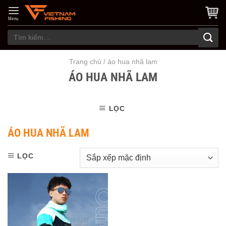
Skip
to
Menu
content
Tìm
kiếm:
Trang chủ
/
áo hua nhã lam
ÁO HUA NHÃ LAM
LỌC
ÁO HUA NHÃ LAM
LỌC