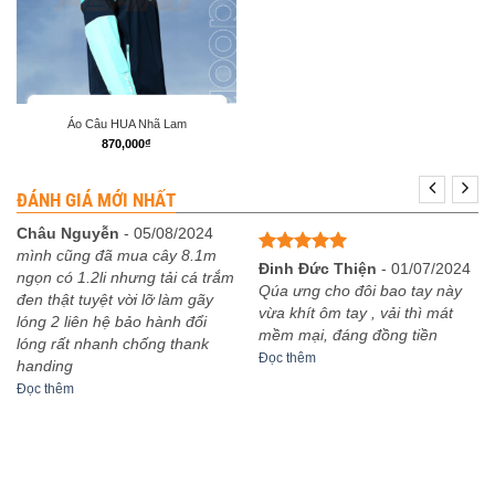
Áo Câu HUA Nhã Lam
870,000
₫
ĐÁNH GIÁ MỚI NHẤT
Châu Nguyễn
-
05/08/2024
mình cũng đã mua cây 8.1m
Được xếp
Đinh Đức Thiện
-
01/07/2024
ngọn có 1.2li nhưng tải cá trắm
hạng
5
5
Qúa ưng cho đôi bao tay này
đen thật tuyệt vời lỡ làm gãy
sao
vừa khít ôm tay , vải thì mát
lóng 2 liên hệ bảo hành đổi
mềm mại, đáng đồng tiền
lóng rất nhanh chống thank
Đọc thêm
handing
Đọc thêm