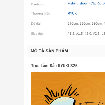
Fishing shop
>
Câu đơn/
Danh mục
Thương hiệu
RYUKI
Độ dài
270cm, 360cm, 390cm, 
Size dây
#1.2, #1.5, #2.0, #2.5, #3
MÔ TẢ SẢN PHẨM
Trục Làm Sẵn RYUKI S25