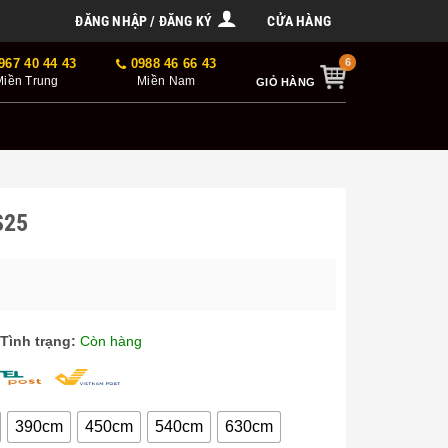
ĐĂNG NHẬP / ĐĂNG KÝ
CỬA HÀNG
967 40 44 43
0988 46 66 43
Miền Trung
Miền Nam
GIỎ HÀNG
S25
Tình trạng:
Còn hàng
390cm
450cm
540cm
630cm