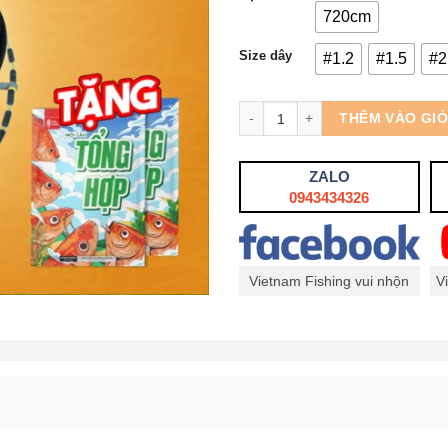
720cm
Size dây
#1.2
#1.5
#2
Số lượng
THÊM VÀO GI
ZALO
0943434326
Vietnam Fishing vui nhộn
V