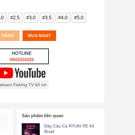
.0
#2.5
#3.0
#3.5
#4.0
#5.0
Ỏ HÀNG
MUA NGAY
HOTLINE
0943434326
ietnam Fishing TV bổ ích
Sản phẩm liên quan
Dây Câu Cá RYUKI PE 4X
Braid