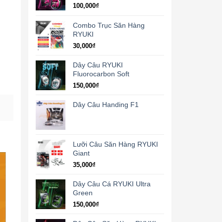
100,000
₫
Combo Trục Săn Hàng
RYUKI
30,000
₫
Dây Câu RYUKI
Fluorocarbon Soft
150,000
₫
Dây Câu Handing F1
Lưỡi Câu Săn Hàng RYUKI
Giant
35,000
₫
Dây Câu Cá RYUKI Ultra
Green
150,000
₫