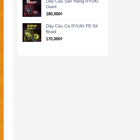
Dây Câu Săn Hàng RYUKI
Giant
180,000
₫
Dây Câu Cá RYUKI PE 9X
Braid
170,000
₫