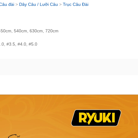
Câu đài
>
Dây Câu / Lưỡi Câu
>
Trục Câu Đài
450cm, 540cm, 630cm, 720cm
.0, #3.5, #4.0, #5.0