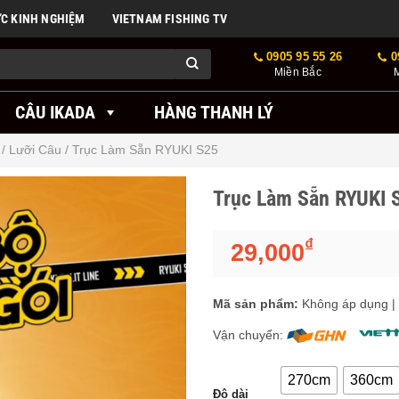
ỨC KINH NGHIỆM
VIETNAM FISHING TV
0905 95 55 26
0
Miền Bắc
CÂU IKADA
HÀNG THANH LÝ
/ Lưỡi Câu
/
Trục Làm Sẵn RYUKI S25
Trục Làm Sẵn RYUKI 
₫
29,000
Mã sản phẩm:
Không áp dụng
|
Vận chuyển:
270cm
360cm
Độ dài