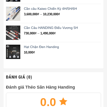
từ
1,800,000₫
Cần câu Kaiwo Chiến Kỳ 4H/5H/6H
đến
Khoảng
–
3,600,000
₫
10,230,000
₫
4,730,000₫
giá:
từ
3,600,000₫
Cần Câu HANDING Điếu Vương 5H
đến
Khoảng
–
730,000
₫
1,490,000
₫
10,230,000₫
giá:
từ
730,000₫
Hạt Chặn Đen Handing
đến
10,000
₫
1,490,000₫
ĐÁNH GIÁ (0)
Đánh giá Thẻo Săn Hàng Handing
0.0