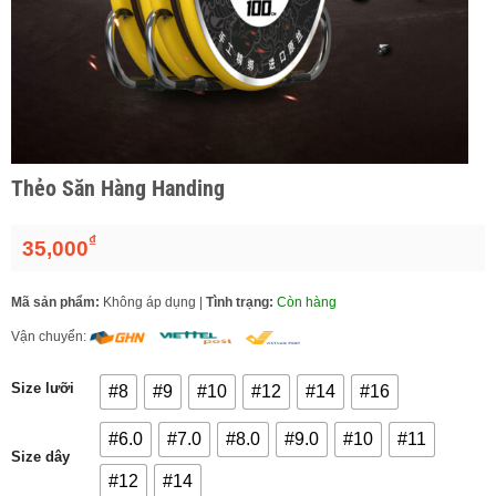
Thẻo Săn Hàng Handing
₫
35,000
Mã sản phẩm:
Không áp dụng
|
Tình trạng:
Còn hàng
Vận chuyển:
Size lưỡi
#8
#9
#10
#12
#14
#16
#6.0
#7.0
#8.0
#9.0
#10
#11
Size dây
#12
#14