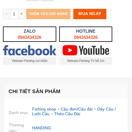
Số lượng
MUA NGAY
THÊM VÀO GIỎ HÀNG
ZALO
HOTLINE
0943434326
0943434326
Vietnam Fishing vui nhộn
Vietnam Fishing TV bổ ích
CHI TIẾT SẢN PHẨM
Fishing shop
>
Câu đơn/Câu đài
>
Dây Câu /
Danh mục
Lưỡi Câu
>
Thẻo Câu Đài
Thương
HANDING
hiệu