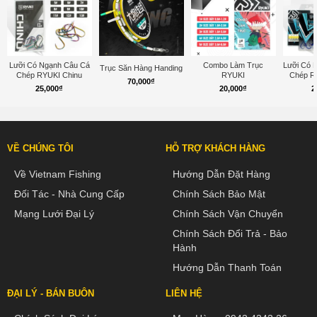
Lưỡi Có Ngạnh Câu Cá
Combo Làm Trục
Lưỡi Có 
Trục Săn Hàng Handing
Chép RYUKI Chinu
RYUKI
Chép R
70,000
₫
25,000
₫
20,000
₫
2
VỀ CHÚNG TÔI
HỖ TRỢ KHÁCH HÀNG
Về Vietnam Fishing
Hướng Dẫn Đặt Hàng
Đối Tác - Nhà Cung Cấp
Chính Sách Bảo Mật
Mạng Lưới Đại Lý
Chính Sách Vận Chuyển
Chính Sách Đổi Trả - Bảo
Hành
Hướng Dẫn Thanh Toán
ĐẠI LÝ - BÁN BUÔN
LIÊN HỆ