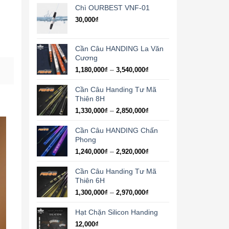
từ
Chì OURBEST VNF-01
3,350,000₫
30,000
₫
đến
8,760,000₫
Cần Câu HANDING La Văn
Cương
Khoảng
–
1,180,000
₫
3,540,000
₫
giá:
từ
Cần Câu Handing Tư Mã
1,180,000₫
Thiên 8H
đến
Khoảng
–
1,330,000
₫
2,850,000
₫
3,540,000₫
giá:
từ
Cần Câu HANDING Chấn
1,330,000₫
Phong
đến
Khoảng
–
1,240,000
₫
2,920,000
₫
2,850,000₫
giá:
từ
Cần Câu Handing Tư Mã
1,240,000₫
Thiên 6H
đến
Khoảng
–
1,300,000
₫
2,970,000
₫
2,920,000₫
giá:
từ
Hạt Chặn Silicon Handing
1,300,000₫
12,000
₫
đến