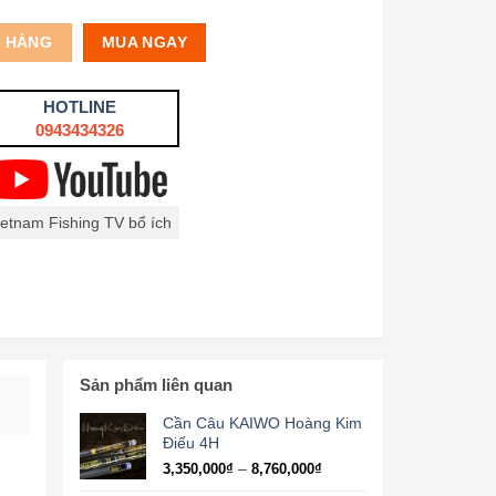
Ỏ HÀNG
MUA NGAY
HOTLINE
0943434326
ietnam Fishing TV bổ ích
Sản phẩm liên quan
Cần Câu KAIWO Hoàng Kim
Điếu 4H
Khoảng
–
3,350,000
₫
8,760,000
₫
giá: