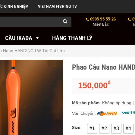
ỨC KINH NGHIỆM
VIETNAM FISHING TV
0905 95 55 26
0
Miền Bắc
CÂU IKADA
HÀNG THANH LÝ
u Nano HANDING LW Tải Chì Lớn
Phao Câu Nano HANDI
₫
150,000
Mã sản phẩm:
Không áp dụng
|
Vận chuyển:
Size
#1
#2
#3
#4