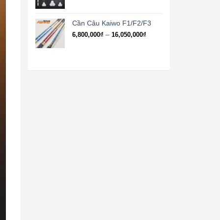
2,970,000₫
Cần Câu Kaiwo F1/F2/F3
Khoảng
–
6,800,000
₫
16,050,000
₫
giá:
từ
6,800,000₫
đến
16,050,000₫