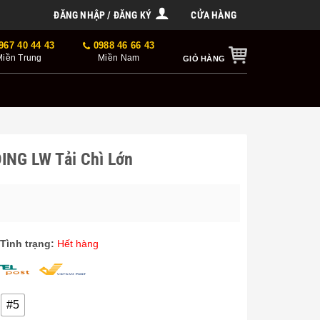
ĐĂNG NHẬP / ĐĂNG KÝ
CỬA HÀNG
967 40 44 43
0988 46 66 43
Miền Trung
Miền Nam
GIỎ HÀNG
NG LW Tải Chì Lớn
Tình trạng:
Hết hàng
#5