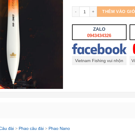
Số lượng
THÊM VÀO GI
ZALO
0943434326
Vietnam Fishing vui nhộn
V
Câu đài
>
Phao câu đài
>
Phao Nano