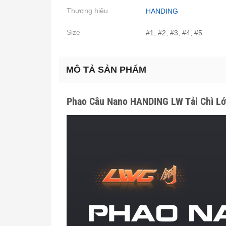
Thương hiệu
HANDING
Size
#1, #2, #3, #4, #5
MÔ TẢ SẢN PHẨM
Phao Câu Nano HANDING LW Tải Chì L