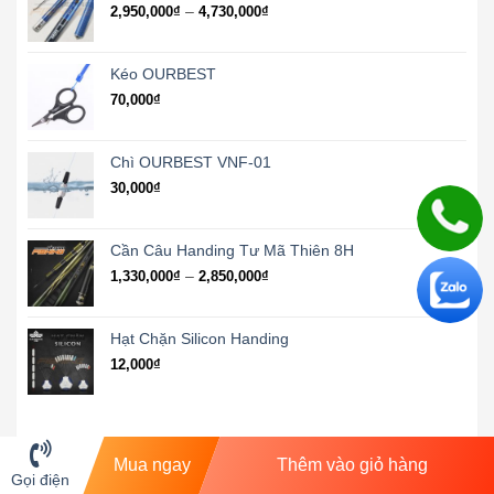
đến
Khoảng
–
2,950,000
₫
4,730,000
₫
3,700,000₫
giá:
từ
2,950,000₫
Kéo OURBEST
đến
70,000
₫
4,730,000₫
Chì OURBEST VNF-01
30,000
₫
Cần Câu Handing Tư Mã Thiên 8H
Khoảng
–
1,330,000
₫
2,850,000
₫
giá:
từ
1,330,000₫
Hạt Chặn Silicon Handing
đến
12,000
₫
2,850,000₫
Mua ngay
Thêm vào giỏ hàng
ĐÁNH GIÁ (1)
Gọi điện