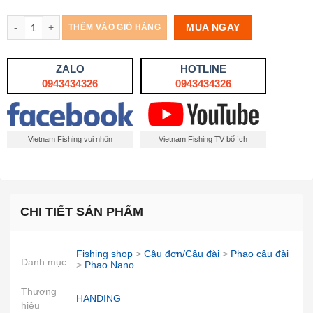
Số lượng
MUA NGAY
THÊM VÀO GIỎ HÀNG
ZALO
HOTLINE
0943434326
0943434326
Vietnam Fishing vui nhộn
Vietnam Fishing TV bổ ích
CHI TIẾT SẢN PHẨM
Fishing shop
>
Câu đơn/Câu đài
>
Phao câu đài
Danh mục
>
Phao Nano
Thương
HANDING
hiệu