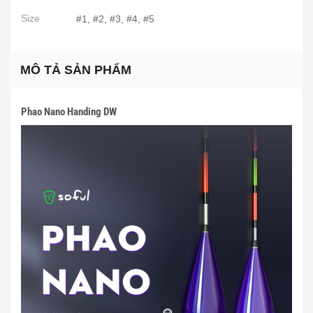
Size
#1, #2, #3, #4, #5
MÔ TẢ SẢN PHẨM
Phao Nano Handing DW