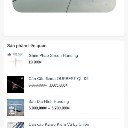
Sản phẩm liên quan
Ghim Phao Silicon Handing
10,000
₫
Cần Câu Ikada OURBEST QL-09
3,960,000
₫
3,605,000
₫
Bàn Địa Hình Handing
Khoảng
–
3,000,000
₫
3,700,000
₫
giá:
từ
3,000,000₫
Cần câu Kaiwo Kiếm Vũ Lý Chiến