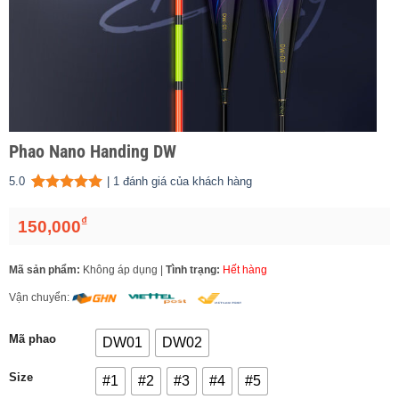
Phao Nano Handing DW
5.0
|
1
đánh giá của khách hàng
5.00
1
trên 5 dựa trên
đánh giá
₫
150,000
Mã sản phẩm:
Không áp dụng
|
Tình trạng:
Hết hàng
Vận chuyển:
Mã phao
DW01
DW02
Size
#1
#2
#3
#4
#5