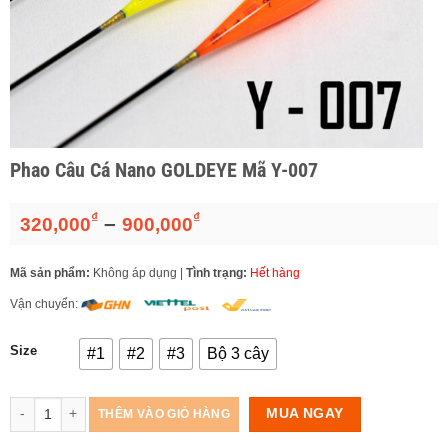
Phao Câu Cá Nano GOLDEYE Mã Y-007
₫
₫
Khoảng
–
320,000
900,000
giá:
từ
Mã sản phẩm:
Không áp dụng
|
Tình trạng:
Hết hàng
320,000₫
đến
Vận chuyển:
900,000₫
Size
#1
#2
#3
Bộ 3 cây
Số lượng
MUA NGAY
THÊM VÀO GIỎ HÀNG