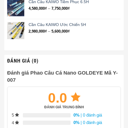
730,000₫
Cần Câu KAIWO Tiềm Phục 6.5H
đến
Khoảng
–
4,580,000
₫
7,750,000
₫
1,490,000₫
giá:
từ
4,580,000₫
Cần Câu KAIWO Ước Chiến 5H
đến
Khoảng
–
2,980,000
₫
5,600,000
₫
7,750,000₫
giá:
từ
2,980,000₫
đến
5,600,000₫
ĐÁNH GIÁ (0)
Đánh giá Phao Câu Cá Nano GOLDEYE Mã Y-
007
0.0
ĐÁNH GIÁ TRUNG BÌNH
0%
| 0 đánh giá
5
0%
| 0 đánh giá
4