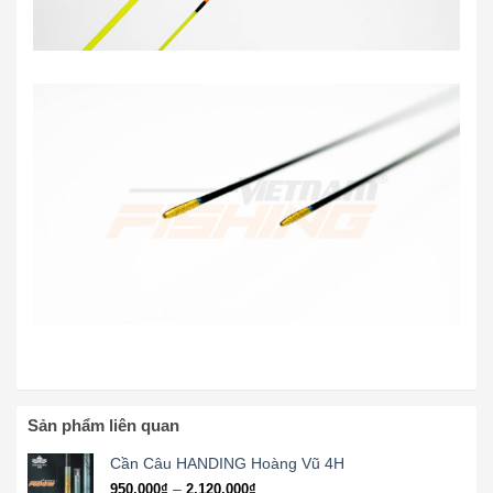
Sản phẩm liên quan
Cần Câu HANDING Hoàng Vũ 4H
Khoảng
–
950,000
₫
2,120,000
₫