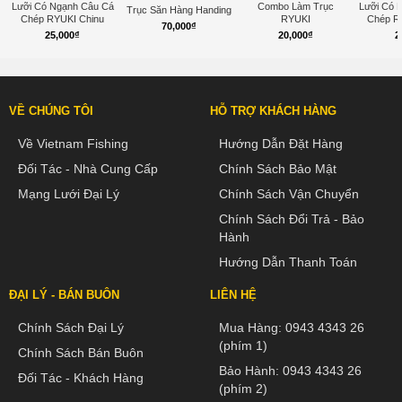
Lưỡi Có Ngạnh Câu Cá
Combo Làm Trục
Lưỡi Có 
Trục Săn Hàng Handing
Chép RYUKI Chinu
RYUKI
Chép R
70,000
₫
25,000
₫
20,000
₫
2
VỀ CHÚNG TÔI
HỖ TRỢ KHÁCH HÀNG
Về Vietnam Fishing
Hướng Dẫn Đặt Hàng
Đối Tác - Nhà Cung Cấp
Chính Sách Bảo Mật
Mạng Lưới Đại Lý
Chính Sách Vận Chuyển
Chính Sách Đổi Trả - Bảo
Hành
Hướng Dẫn Thanh Toán
ĐẠI LÝ - BÁN BUÔN
LIÊN HỆ
Chính Sách Đại Lý
Mua Hàng:
0943 4343 26
(phím 1)
Chính Sách Bán Buôn
Bảo Hành:
0943 4343 26
Đối Tác - Khách Hàng
(phím 2)