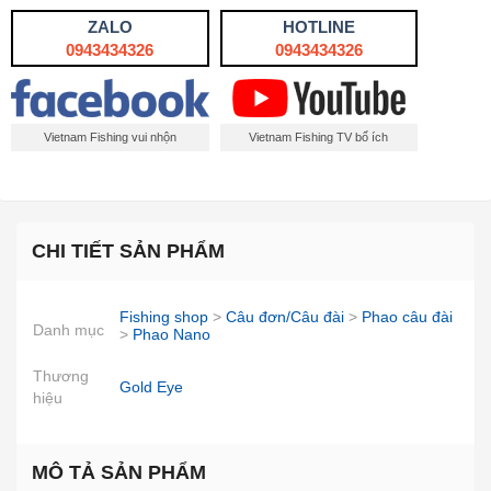
ZALO
HOTLINE
0943434326
0943434326
Vietnam Fishing vui nhộn
Vietnam Fishing TV bổ ích
CHI TIẾT SẢN PHẨM
Fishing shop
>
Câu đơn/Câu đài
>
Phao câu đài
Danh mục
>
Phao Nano
Thương
Gold Eye
hiệu
MÔ TẢ SẢN PHẨM