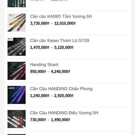
giá:
từ
950,000₫
Cần câu KAIWO Tầm Vương 6H
đến
Khoảng
–
3,730,000
₫
12,010,000
₫
2,120,000₫
giá:
từ
3,730,000₫
Cần câu Kaiwo Thám Lộ GT09
đến
Khoảng
–
1,470,000
₫
5,120,000
₫
12,010,000₫
giá:
từ
1,470,000₫
Handing Shark
đến
Khoảng
–
950,000
₫
4,240,000
₫
5,120,000₫
giá:
từ
950,000₫
Cần Câu HANDING Chấn Phong
đến
Khoảng
–
1,240,000
₫
2,920,000
₫
4,240,000₫
giá:
từ
1,240,000₫
Cần Câu HANDING Điếu Vương 5H
đến
Khoảng
–
730,000
₫
1,490,000
₫
2,920,000₫
giá:
từ