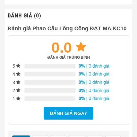
4,580,000₫
đến
7,750,000₫
ĐÁNH GIÁ (0)
Đánh giá Phao Câu Lông Công ĐẠT MA KC10
0.0
ĐÁNH GIÁ TRUNG BÌNH
0%
| 0 đánh giá
5
0%
| 0 đánh giá
4
0%
| 0 đánh giá
3
0%
| 0 đánh giá
2
0%
| 0 đánh giá
1
ĐÁNH GIÁ NGAY