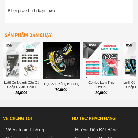
Không có bình luận nào
SẢN PHẨM BÁN CHẠY
Lưỡi Có Ngạnh Câu Cá
Combo Làm Trục
Lưỡi Có 
Trục Săn Hàng Handing
Chép RYUKI Chinu
RYUKI
Chép R
70,000
₫
25,000
₫
20,000
₫
2
VỀ CHÚNG TÔI
HỖ TRỢ KHÁCH HÀNG
Về Vietnam Fishing
Hướng Dẫn Đặt Hàng