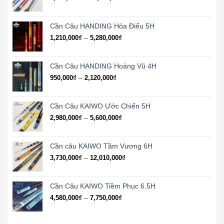
10,230,000₫
giá:
từ
6,800,000₫
Cần Câu HANDING Hỏa Điểu 5H
đến
Khoảng
–
1,210,000
₫
5,280,000
₫
16,050,000₫
giá:
từ
1,210,000₫
Cần Câu HANDING Hoàng Vũ 4H
đến
Khoảng
–
950,000
₫
2,120,000
₫
5,280,000₫
giá:
từ
950,000₫
Cần Câu KAIWO Ước Chiến 5H
đến
Khoảng
–
2,980,000
₫
5,600,000
₫
2,120,000₫
giá:
từ
2,980,000₫
Cần câu KAIWO Tầm Vương 6H
đến
Khoảng
–
3,730,000
₫
12,010,000
₫
5,600,000₫
giá:
từ
3,730,000₫
Cần Câu KAIWO Tiềm Phục 6.5H
đến
Khoảng
–
4,580,000
₫
7,750,000
₫
12,010,000₫
giá:
từ