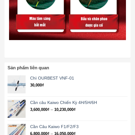
Sản phẩm liên quan
Chì OURBEST VNF-01
30,000
₫
Cần câu Kaiwo Chiến Kỳ 4H/5H/6H
Khoảng
–
3,600,000
₫
10,230,000
₫
giá:
từ
3,600,000₫
Cần Câu Kaiwo F1/F2/F3
đến
Khoảng
–
6,800,000
₫
16,050,000
₫