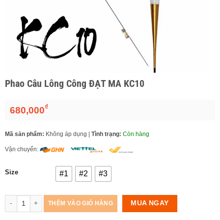
Phao Câu Lông Công ĐẠT MA KC10
₫
680,000
Mã sản phẩm:
Không áp dụng
|
Tình trạng:
Còn hàng
Vận chuyển:
Size
#1
#2
#3
Số lượng
MUA NGAY
THÊM VÀO GIỎ HÀNG