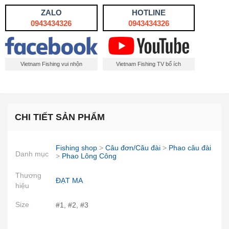
ZALO
HOTLINE
0943434326
0943434326
Vietnam Fishing vui nhộn
Vietnam Fishing TV bổ ích
CHI TIẾT SẢN PHẨM
Fishing shop
>
Câu đơn/Câu đài
>
Phao câu đài
Danh mục
>
Phao Lông Công
Thương
ĐẠT MA
hiệu
Size
#1, #2, #3