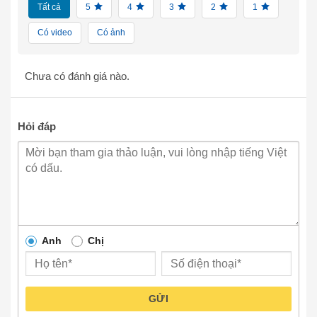
Tất cả
5
4
3
2
1
Có video
Có ảnh
Chưa có đánh giá nào.
Hỏi đáp
Anh
Chị
GỬI