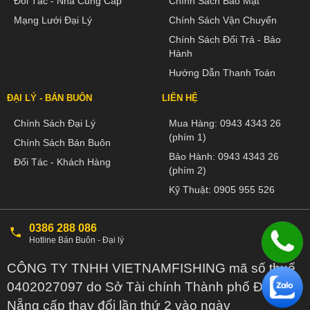
Đối Tác - Nhà Cung Cấp
Chính Sách Bảo Mật
Mạng Lưới Đại Lý
Chính Sách Vận Chuyển
Chính Sách Đổi Trả - Bảo
Hành
Hướng Dẫn Thanh Toán
ĐẠI LÝ - BÁN BUÔN
LIÊN HỆ
Chính Sách Đại Lý
Mua Hàng:
0943 4343 26
(phím 1)
Chính Sách Bán Buôn
Bảo Hành:
0943 4343 26
Đối Tác - Khách Hàng
(phím 2)
Kỹ Thuật:
0905 955 526
0386 288 086
Hotline Bán Buôn - Đại lý
CÔNG TY TNHH VIETNAMFISHING mã số thuế
0402027097 do Sở Tài chính Thành phố Đà
Nẵng cấp thay đổi lần thứ 2 vào ngày