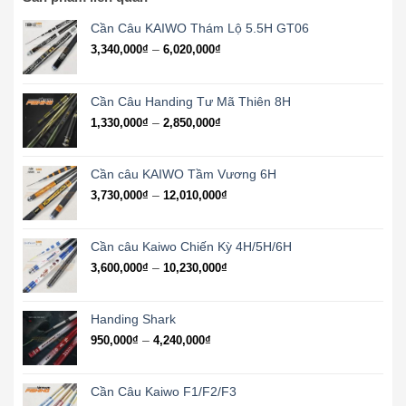
Cần Câu KAIWO Thám Lộ 5.5H GT06
Khoảng
–
3,340,000
₫
6,020,000
₫
giá:
từ
3,340,000₫
Cần Câu Handing Tư Mã Thiên 8H
đến
Khoảng
–
1,330,000
₫
2,850,000
₫
6,020,000₫
giá:
từ
1,330,000₫
Cần câu KAIWO Tầm Vương 6H
đến
Khoảng
–
3,730,000
₫
12,010,000
₫
2,850,000₫
giá:
từ
3,730,000₫
Cần câu Kaiwo Chiến Kỳ 4H/5H/6H
đến
Khoảng
–
3,600,000
₫
10,230,000
₫
12,010,000₫
giá:
từ
3,600,000₫
Handing Shark
đến
Khoảng
–
950,000
₫
4,240,000
₫
10,230,000₫
giá:
từ
950,000₫
Cần Câu Kaiwo F1/F2/F3
đến