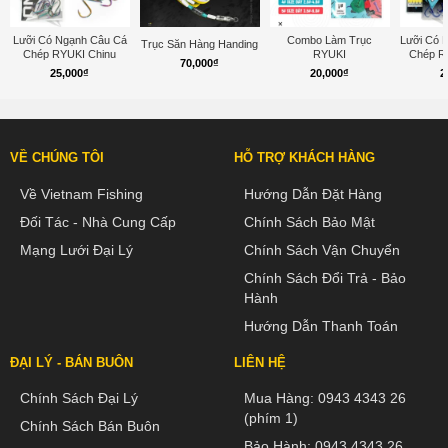
Lưỡi Có Ngạnh Câu Cá
Combo Làm Trục
Lưỡi Có 
Trục Săn Hàng Handing
Chép RYUKI Chinu
RYUKI
Chép R
70,000
₫
25,000
₫
20,000
₫
2
VỀ CHÚNG TÔI
HỖ TRỢ KHÁCH HÀNG
Về Vietnam Fishing
Hướng Dẫn Đặt Hàng
Đối Tác - Nhà Cung Cấp
Chính Sách Bảo Mật
Mạng Lưới Đại Lý
Chính Sách Vận Chuyển
Chính Sách Đổi Trả - Bảo
Hành
Hướng Dẫn Thanh Toán
ĐẠI LÝ - BÁN BUÔN
LIÊN HỆ
Chính Sách Đại Lý
Mua Hàng:
0943 4343 26
(phím 1)
Chính Sách Bán Buôn
Bảo Hành:
0943 4343 26