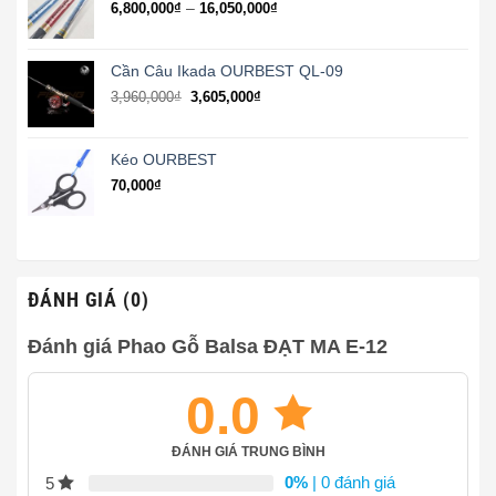
Khoảng
–
6,800,000
₫
16,050,000
₫
4,240,000₫
giá:
từ
6,800,000₫
Cần Câu Ikada OURBEST QL-09
đến
3,960,000
₫
3,605,000
₫
16,050,000₫
Kéo OURBEST
70,000
₫
ĐÁNH GIÁ (0)
Đánh giá Phao Gỗ Balsa ĐẠT MA E-12
0.0
ĐÁNH GIÁ TRUNG BÌNH
0%
| 0 đánh giá
5