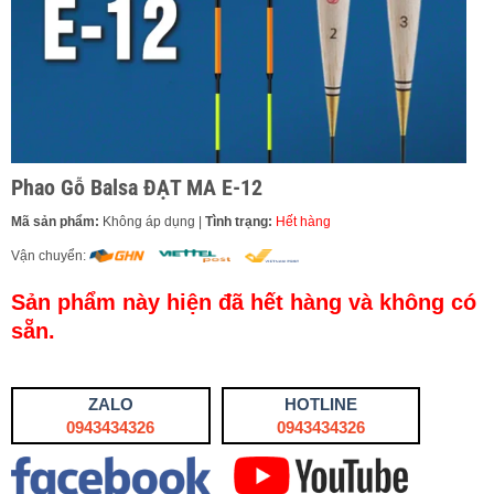
Phao Gỗ Balsa ĐẠT MA E-12
Mã sản phẩm:
Không áp dụng
|
Tình trạng:
Hết hàng
Vận chuyển:
Sản phẩm này hiện đã hết hàng và không có
sẵn.
ZALO
HOTLINE
0943434326
0943434326