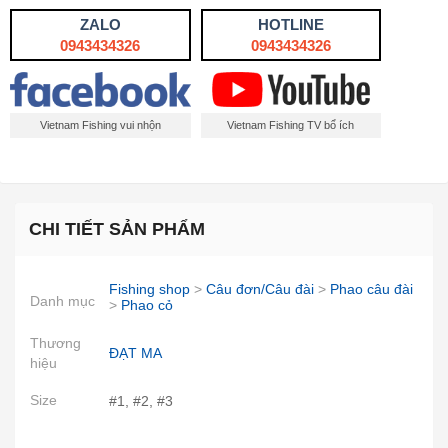
ZALO
HOTLINE
0943434326
0943434326
Vietnam Fishing vui nhộn
Vietnam Fishing TV bổ ích
CHI TIẾT SẢN PHẨM
Fishing shop
>
Câu đơn/Câu đài
>
Phao câu đài
Danh mục
>
Phao cỏ
Thương
ĐẠT MA
hiệu
Size
#1, #2, #3