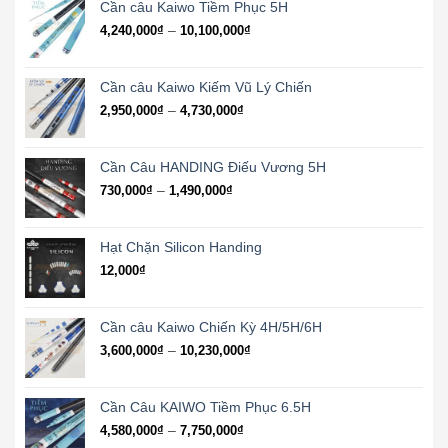
1,470,000₫
Cần câu Kaiwo Tiềm Phục 5H
đến
Khoảng
–
4,240,000
₫
10,100,000
₫
5,120,000₫
giá:
từ
4,240,000₫
Cần câu Kaiwo Kiếm Vũ Lý Chiến
đến
Khoảng
–
2,950,000
₫
4,730,000
₫
10,100,000₫
giá:
từ
2,950,000₫
Cần Câu HANDING Điếu Vương 5H
đến
Khoảng
–
730,000
₫
1,490,000
₫
4,730,000₫
giá:
từ
730,000₫
Hạt Chặn Silicon Handing
đến
12,000
₫
1,490,000₫
Cần câu Kaiwo Chiến Kỳ 4H/5H/6H
Khoảng
–
3,600,000
₫
10,230,000
₫
giá:
từ
3,600,000₫
Cần Câu KAIWO Tiềm Phục 6.5H
đến
Khoảng
–
4,580,000
₫
7,750,000
₫
10,230,000₫
giá: