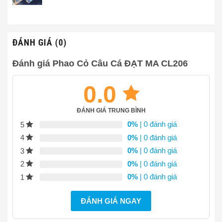
từ
4,580,000₫
đến
7,750,000₫
ĐÁNH GIÁ (0)
Đánh giá Phao Cỏ Câu Cá ĐẠT MA CL206
0.0
ĐÁNH GIÁ TRUNG BÌNH
0%
| 0 đánh giá
5
0%
| 0 đánh giá
4
0%
| 0 đánh giá
3
0%
| 0 đánh giá
2
0%
| 0 đánh giá
1
ĐÁNH GIÁ NGAY