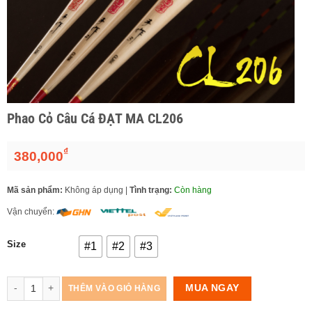
Phao Cỏ Câu Cá ĐẠT MA CL206
₫
380,000
Mã sản phẩm:
Không áp dụng
|
Tình trạng:
Còn hàng
Vận chuyển:
Size
#1
#2
#3
Số lượng
MUA NGAY
THÊM VÀO GIỎ HÀNG