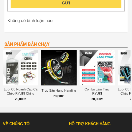
GỬI
Không có bình luận nào
SẢN PHẨM BÁN CHẠY
Lưỡi Có Ngạnh Câu Cá
Combo Làm Trục
Lưỡi Có 
Trục Săn Hàng Handing
Chép RYUKI Chinu
RYUKI
Chép R
70,000
₫
25,000
₫
20,000
₫
2
VỀ CHÚNG TÔI
HỖ TRỢ KHÁCH HÀNG