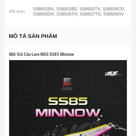
SS8501BX, SS8502BD, SS8503TX, SS8504CD,
Mã màu
SS8505DX, SS8506TH, SS8507TD, SS8508XV
MÔ TẢ SẢN PHẨM
Mồi Giả Câu Lure MSS SS85 Minnow