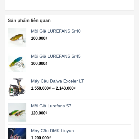
Sản phẩm liên quan
Mồi Giả LUREFANS Sr40
100,000
₫
Mồi Giả LUREFANS Sr45
100,000
₫
Máy Câu Daiwa Exceler LT
Khoảng
–
1,558,000
₫
2,143,000
₫
giá:
từ
1,558,000₫
Mồi Giả Lurefans S7
đến
120,000
₫
2,143,000₫
Máy Câu DMK Liuyun
1,200,000
₫