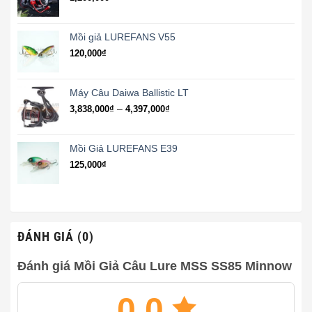
Mồi giả LUREFANS V55
120,000
₫
Máy Câu Daiwa Ballistic LT
Khoảng
–
3,838,000
₫
4,397,000
₫
giá:
từ
3,838,000₫
Mồi Giả LUREFANS E39
đến
125,000
₫
4,397,000₫
ĐÁNH GIÁ (0)
Đánh giá Mồi Giả Câu Lure MSS SS85 Minnow
0.0