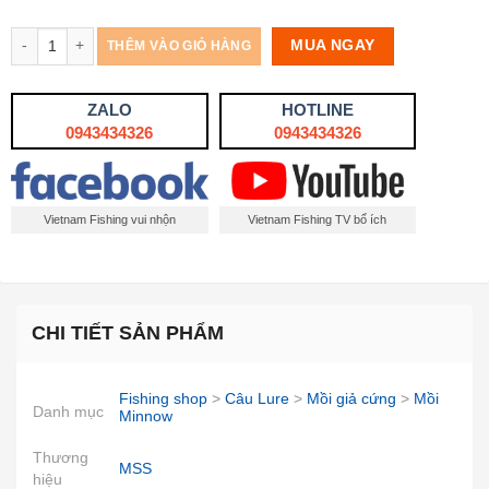
Số lượng
MUA NGAY
THÊM VÀO GIỎ HÀNG
ZALO
HOTLINE
0943434326
0943434326
Vietnam Fishing vui nhộn
Vietnam Fishing TV bổ ích
CHI TIẾT SẢN PHẨM
Fishing shop
>
Câu Lure
>
Mồi giả cứng
>
Mồi
Danh mục
Minnow
Thương
MSS
hiệu