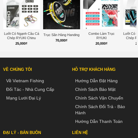
Lưỡi Có Ngạnh Câu Cá
Combo Làm Trục
Lưỡi Có 
Trục Săn Hàng Handing
Chép RYUKI Chinu
RYUKI
Chép R
70,000
₫
25,000
₫
20,000
₫
2
VỀ CHÚNG TÔI
HỖ TRỢ KHÁCH HÀNG
Về Vietnam Fishing
Hướng Dẫn Đặt Hàng
Đối Tác - Nhà Cung Cấp
Chính Sách Bảo Mật
Mạng Lưới Đại Lý
Chính Sách Vận Chuyển
Chính Sách Đổi Trả - Bảo
Hành
Hướng Dẫn Thanh Toán
ĐẠI LÝ - BÁN BUÔN
LIÊN HỆ