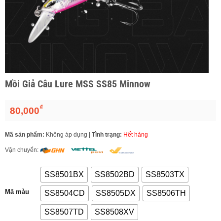
Mồi Giả Câu Lure MSS SS85 Minnow
₫
80,000
Mã sản phẩm:
Không áp dụng
|
Tình trạng:
Hết hàng
Vận chuyển:
SS8501BX
SS8502BD
SS8503TX
Mã màu
SS8504CD
SS8505DX
SS8506TH
SS8507TD
SS8508XV