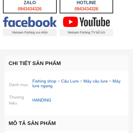
ZALO
HOTLINE
0943434326
0943434326
Vietnam Fishing vui nhộn
Vietnam Fishing TV bổ ích
CHI TIẾT SẢN PHẨM
Fishing shop
>
Câu Lure
>
Máy câu lure
>
Máy
Danh mục
lure ngang
Thương
HANDING
hiệu
MÔ TẢ SẢN PHẨM