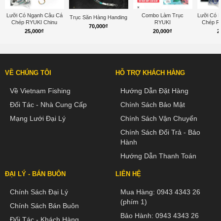
Lưỡi Có Ngạnh Câu Cá
Combo Làm Trục
Lưỡi Có 
Trục Săn Hàng Handing
Chép RYUKI Chinu
RYUKI
Chép R
70,000
₫
25,000
₫
20,000
₫
2
VỀ CHÚNG TÔI
HỖ TRỢ KHÁCH HÀNG
Về Vietnam Fishing
Hướng Dẫn Đặt Hàng
Đối Tác - Nhà Cung Cấp
Chính Sách Bảo Mật
Mạng Lưới Đại Lý
Chính Sách Vận Chuyển
Chính Sách Đổi Trả - Bảo
Hành
Hướng Dẫn Thanh Toán
ĐẠI LÝ - BÁN BUÔN
LIÊN HỆ
Chính Sách Đại Lý
Mua Hàng:
0943 4343 26
(phím 1)
Chính Sách Bán Buôn
Bảo Hành:
0943 4343 26
Đối Tác - Khách Hàng