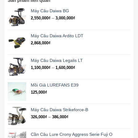
Sản phẩm liên quan
Máy Câu Daiwa BG
Khoảng
–
2,550,000
₫
3,000,000
₫
giá:
từ
2,550,000₫
Máy Câu Daiwa Ardito LDT
đến
2,868,000
₫
3,000,000₫
Máy Câu Daiwa Legalis LT
Khoảng
–
1,100,000
₫
1,600,000
₫
giá:
từ
1,100,000₫
Mồi Giả LUREFANS E39
đến
125,000
₫
1,600,000₫
Máy Câu Daiwa Strikeforce-B
Khoảng
–
326,000
₫
386,000
₫
giá:
từ
326,000₫
Cần Câu Lure Crony Aggress Serie Fuji O