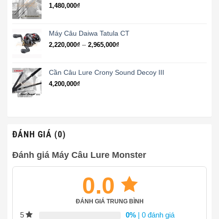
đến
1,480,000
₫
386,000₫
Máy Câu Daiwa Tatula CT
Khoảng
–
2,220,000
₫
2,965,000
₫
giá:
từ
2,220,000₫
Cần Câu Lure Crony Sound Decoy III
đến
4,200,000
₫
2,965,000₫
ĐÁNH GIÁ (0)
Đánh giá Máy Câu Lure Monster
0.0
ĐÁNH GIÁ TRUNG BÌNH
0%
| 0 đánh giá
5