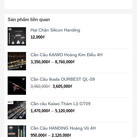
Sản phẩm liên quan
Hạt Chặn Silicon Handing
12,000
₫
Cần Câu KAIWO Hoàng Kim Điếu 4H
Khoảng
–
3,350,000
₫
8,760,000
₫
giá:
từ
3,350,000₫
Cần Câu Ikada OURBEST QL-09
đến
3,960,000
₫
3,605,000
₫
8,760,000₫
Cần câu Kaiwo Thám Lộ GT09
Khoảng
–
1,470,000
₫
5,120,000
₫
giá:
từ
1,470,000₫
Cần Câu HANDING Hoàng Vũ 4H
đến
Khoảng
–
950,000
₫
2,120,000
₫