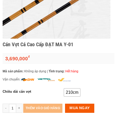
Cán Vợt Cá Cao Cấp ĐẠT MA Y-01
₫
3,690,000
Mã sản phẩm:
Không áp dụng
|
Tình trạng:
Hết hàng
Vận chuyển:
Chiều dài cán vợt
210cm
Số lượng
MUA NGAY
THÊM VÀO GIỎ HÀNG