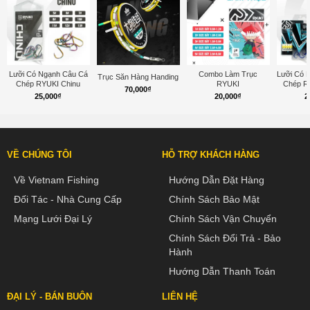
Lưỡi Có Ngạnh Câu Cá
Combo Làm Trục
Lưỡi Có 
Trục Săn Hàng Handing
Chép RYUKI Chinu
RYUKI
Chép R
70,000
₫
25,000
₫
20,000
₫
2
VỀ CHÚNG TÔI
HỖ TRỢ KHÁCH HÀNG
Về Vietnam Fishing
Hướng Dẫn Đặt Hàng
Đối Tác - Nhà Cung Cấp
Chính Sách Bảo Mật
Mạng Lưới Đại Lý
Chính Sách Vận Chuyển
Chính Sách Đổi Trả - Bảo
Hành
Hướng Dẫn Thanh Toán
ĐẠI LÝ - BÁN BUÔN
LIÊN HỆ