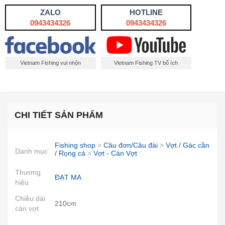
ZALO
HOTLINE
0943434326
0943434326
Vietnam Fishing vui nhộn
Vietnam Fishing TV bổ ích
CHI TIẾT SẢN PHẨM
Fishing shop
>
Câu đơn/Câu đài
>
Vợt / Gác cần
Danh mục
/ Rọng cá
>
Vợt - Cán Vợt
Thương
ĐẠT MA
hiệu
Chiều dài
210cm
cán vợt