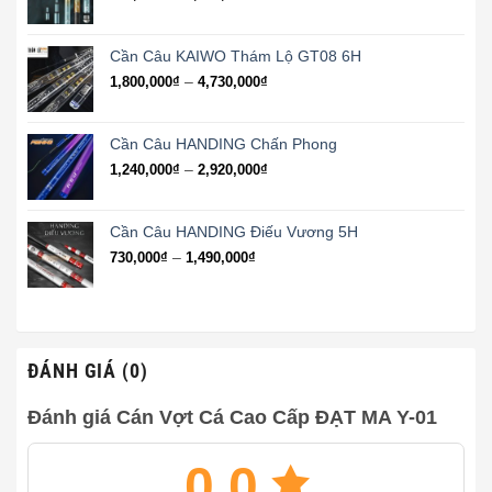
5,120,000₫
giá:
từ
950,000₫
Cần Câu KAIWO Thám Lộ GT08 6H
đến
Khoảng
–
1,800,000
₫
4,730,000
₫
2,120,000₫
giá:
từ
1,800,000₫
Cần Câu HANDING Chấn Phong
đến
Khoảng
–
1,240,000
₫
2,920,000
₫
4,730,000₫
giá:
từ
1,240,000₫
Cần Câu HANDING Điếu Vương 5H
đến
Khoảng
–
730,000
₫
1,490,000
₫
2,920,000₫
giá:
từ
730,000₫
đến
1,490,000₫
ĐÁNH GIÁ (0)
Đánh giá Cán Vợt Cá Cao Cấp ĐẠT MA Y-01
0.0