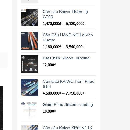
Cần câu Kaiwo Thám Lộ
GT09
Khoảng
–
1,470,000
₫
5,120,000
₫
giá:
từ
Cần Câu HANDING La Văn
1,470,000₫
Cương
đến
Khoảng
–
1,180,000
₫
3,540,000
₫
5,120,000₫
giá:
từ
Hạt Chặn Silicon Handing
1,180,000₫
12,000
₫
đến
3,540,000₫
Cần Câu KAIWO Tiềm Phục
6.5H
Khoảng
–
4,580,000
₫
7,750,000
₫
giá:
từ
Ghim Phao Silicon Handing
4,580,000₫
10,000
₫
đến
7,750,000₫
Cần câu Kaiwo Kiếm Vũ Lý