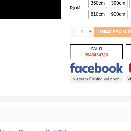
360cm
390cm
Độ dài
810cm
900cm
Số lượng
THÊM VÀO GI
ZALO
0943434326
Vietnam Fishing vui nhộn
V