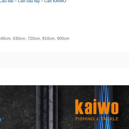
Câu đài
>
Cần câu tay
>
Cần KAIWO
540cm, 630cm, 720cm, 810cm, 900cm