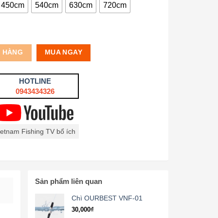
450cm
540cm
630cm
720cm
Ỏ HÀNG
MUA NGAY
HOTLINE
0943434326
ietnam Fishing TV bổ ích
Sản phẩm liên quan
Chì OURBEST VNF-01
30,000
₫