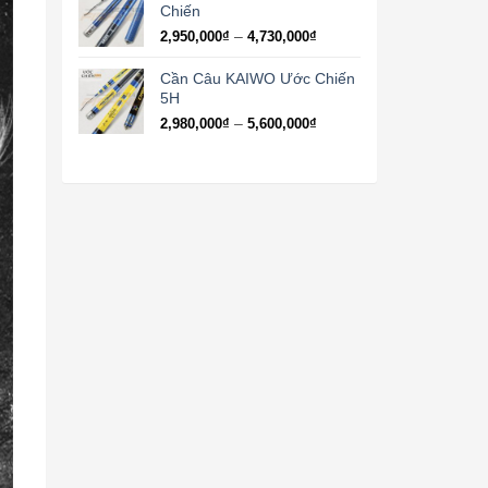
Chiến
Khoảng
–
2,950,000
₫
4,730,000
₫
giá:
từ
Cần Câu KAIWO Ước Chiến
2,950,000₫
5H
đến
Khoảng
–
2,980,000
₫
5,600,000
₫
4,730,000₫
giá:
từ
2,980,000₫
đến
5,600,000₫