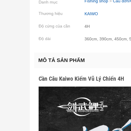
Fishing shop
>
Câu đơn/
Danh mục
Thương hiệu
KAIWO
Độ cứng của cần
4H
Độ dài
360cm, 390cm, 450cm, 
MÔ TẢ SẢN PHẨM
Cần Câu Kaiwo Kiếm Vũ Lý Chiến 4H