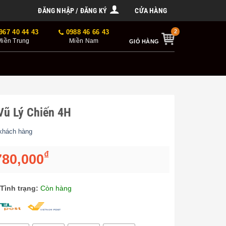
ĐĂNG NHẬP / ĐĂNG KÝ
CỬA HÀNG
967 40 44 43
0988 46 66 43
Miền Trung
Miền Nam
GIỎ HÀNG
Vũ Lý Chiến 4H
khách hàng
 giá
₫
780,000
Khoảng
giá:
từ
Tình trạng:
Còn hàng
4,300,000₫
đến
9,780,000₫