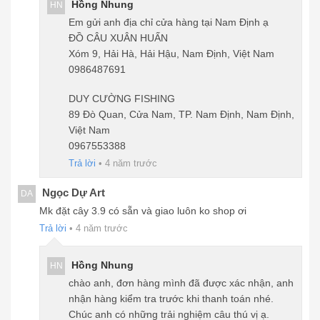
Hồng Nhung
HN
Em gửi anh địa chỉ cửa hàng tại Nam Định ạ
ĐỒ CÂU XUÂN HUẤN
Xóm 9, Hải Hà, Hải Hậu, Nam Định, Việt Nam
0986487691
DUY CƯỜNG FISHING
89 Đò Quan, Cửa Nam, TP. Nam Định, Nam Định,
Việt Nam
0967553388
Trả lời
•
4 năm trước
Ngọc Dự Art
DA
Mk đặt cây 3.9 có sẵn và giao luôn ko shop ơi
Trả lời
•
4 năm trước
Hồng Nhung
HN
chào anh, đơn hàng mình đã được xác nhận, anh
nhận hàng kiểm tra trước khi thanh toán nhé.
Chúc anh có những trải nghiệm câu thú vị ạ.