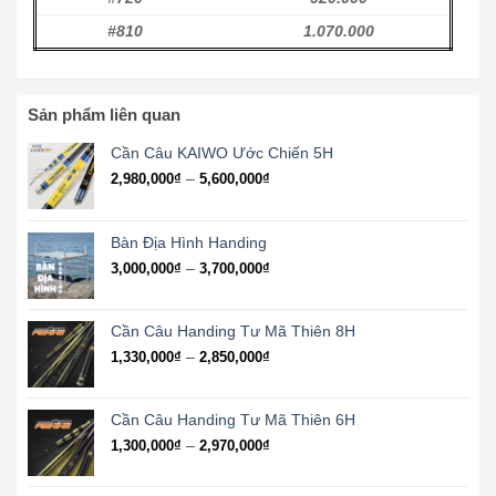
#810
1.070.000
Sản phẩm liên quan
Cần Câu KAIWO Ước Chiến 5H
Khoảng
–
2,980,000
₫
5,600,000
₫
giá:
từ
2,980,000₫
Bàn Địa Hình Handing
đến
Khoảng
–
3,000,000
₫
3,700,000
₫
5,600,000₫
giá:
từ
3,000,000₫
Cần Câu Handing Tư Mã Thiên 8H
đến
Khoảng
–
1,330,000
₫
2,850,000
₫
3,700,000₫
giá:
từ
1,330,000₫
Cần Câu Handing Tư Mã Thiên 6H
đến
Khoảng
–
1,300,000
₫
2,970,000
₫
2,850,000₫
giá:
từ