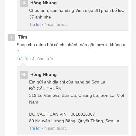
Hồng Nhung
HN
Chào anh, cần handing Vinh diệu 3H phân bố lực
37 anh nhé
Trả lời
•
4 năm trước
Tâm
T
Shop cho mình hỏi có chi nhánh nào gần sơn la không ạ
?
Trả lời
•
4 năm trước
Hồng Nhung
HN
Em gửi anh đia chỉ cửa hàng tại Sơn La
ĐỒ CÂU THUẬN
319 Lò Văn Giá, Bản Cá, Chiềng Lề, Sơn La, Việt
Nam
ĐỒ CÂU TUẤN VINH 0818016367
80 Nguyễn Lương Bằng, Quyết Thắng, Sơn La
Trả lời
•
4 năm trước