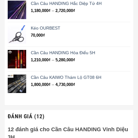
1,300,000₫
Cần Câu HANDING Hắc Diệp Tử 4H
đến
Khoảng
–
1,180,000
₫
2,720,000
₫
2,970,000₫
giá:
từ
1,180,000₫
Kéo OURBEST
đến
70,000
₫
2,720,000₫
Cần Câu HANDING Hỏa Điểu 5H
Khoảng
–
1,210,000
₫
5,280,000
₫
giá:
từ
1,210,000₫
Cần Câu KAIWO Thám Lộ GT08 6H
đến
Khoảng
–
1,800,000
₫
4,730,000
₫
5,280,000₫
giá:
từ
1,800,000₫
đến
4,730,000₫
ĐÁNH GIÁ (12)
12 đánh giá cho
Cần Câu HANDING Vinh Diệu
3H