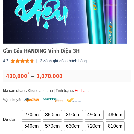
Cần Câu HANDING Vinh Diệu 3H
4.7
|
12
đánh giá của khách hàng
4.67
12
trên 5 dựa trên
đánh giá
₫
₫
Khoảng
–
430,000
1,070,000
giá:
từ
Mã sản phẩm:
Không áp dụng
|
Tình trạng:
Hết hàng
430,000₫
đến
Vận chuyển:
1,070,000₫
270cm
360cm
390cm
450cm
480cm
Độ dài
540cm
570cm
630cm
720cm
810cm