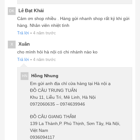
Lê Đạt Khải
DK
Cảm ơn shop nhiều . Hàng gửi nhanh shop rất kỷ khi gửi
hàng. Nhân viên nhiệt tình
Trả lời
•
4 năm trước
Xuân
X
cho mình hỏi hà nội có chi nhánh nào ko
Trả lời
•
4 năm trước
Hồng Nhung
HN
Em gửi anh địa chỉ cửa hàng tại Hà nội ạ
ĐỒ CÂU TRUNG TUẤN
Khu 11, Liễu Trì, Mê Linh, Hà Nội
0972060635 – 0974639946
ĐỒ CÂU GIANG THẮM
139 La Thành,P. Phú Thịnh, Sơn Tây, Hà Nội,
Việt Nam
0936094117