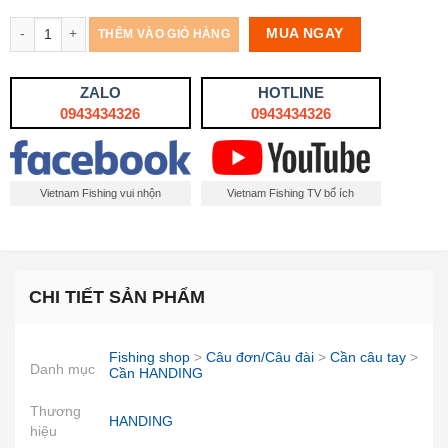
Số lượng
MUA NGAY
THÊM VÀO GIỎ HÀNG
ZALO
HOTLINE
0943434326
0943434326
Vietnam Fishing vui nhộn
Vietnam Fishing TV bổ ích
CHI TIẾT SẢN PHẨM
Fishing shop
>
Câu đơn/Câu đài
>
Cần câu tay
>
Danh mục
Cần HANDING
Thương
HANDING
hiệu