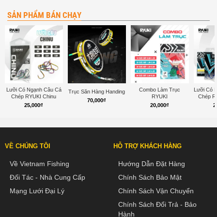
SẢN PHẨM BÁN CHẠY
Lưỡi Có Ngạnh Câu Cá
Combo Làm Trục
Lưỡi Có 
Trục Săn Hàng Handing
Chép RYUKI Chinu
RYUKI
Chép R
70,000
₫
25,000
₫
20,000
₫
2
VỀ CHÚNG TÔI
HỖ TRỢ KHÁCH HÀNG
Về Vietnam Fishing
Hướng Dẫn Đặt Hàng
Đối Tác - Nhà Cung Cấp
Chính Sách Bảo Mật
Mạng Lưới Đại Lý
Chính Sách Vận Chuyển
Chính Sách Đổi Trả - Bảo
Hành