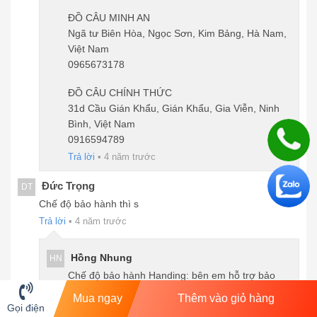
ĐỒ CÂU MINH AN
Ngã tư Biên Hòa, Ngọc Sơn, Kim Bảng, Hà Nam,
Việt Nam
0965673178
ĐỒ CÂU CHÍNH THỨC
31d Cầu Gián Khẩu, Gián Khẩu, Gia Viễn, Ninh
Bình, Việt Nam
0916594789
Trả lời
•
4 năm trước
Đức Trọng
DT
Chế độ bảo hành thì s
Trả lời
•
4 năm trước
Hồng Nhung
HN
Chế độ bảo hành Handing: bên em hỗ trợ bảo
hành 50% giá thay các lóng (trừ lóng gốc) trọn
Mua ngay
Thêm vào giỏ hàng
đời anh nhé
Gọi điện