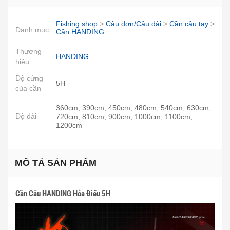
Fishing shop
>
Câu đơn/Câu đài
>
Cần câu tay
>
Danh mục
Cần HANDING
Thương
HANDING
hiệu
Độ cứng
5H
của cần
360cm, 390cm, 450cm, 480cm, 540cm, 630cm,
Độ dài
720cm, 810cm, 900cm, 1000cm, 1100cm,
1200cm
MÔ TẢ SẢN PHẨM
Cần Câu HANDING Hỏa Điểu 5H