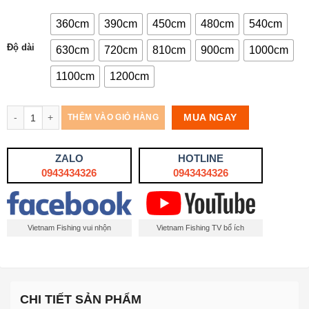
5,280,000₫
360cm
390cm
450cm
480cm
540cm
Độ dài
630cm
720cm
810cm
900cm
1000cm
1100cm
1200cm
Số lượng
MUA NGAY
THÊM VÀO GIỎ HÀNG
ZALO
HOTLINE
0943434326
0943434326
Vietnam Fishing vui nhộn
Vietnam Fishing TV bổ ích
CHI TIẾT SẢN PHẨM