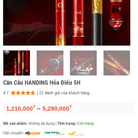
Cần Câu HANDING Hỏa Điểu 5H
4.7
|
21
đánh giá của khách hàng
4.67
21
trên 5 dựa trên
đánh giá
₫
₫
Khoảng
–
1,210,000
5,280,000
giá:
từ
Mã sản phẩm:
Không áp dụng
|
Tình trạng:
Còn hàng
1,210,000₫
đến
Vận chuyển: