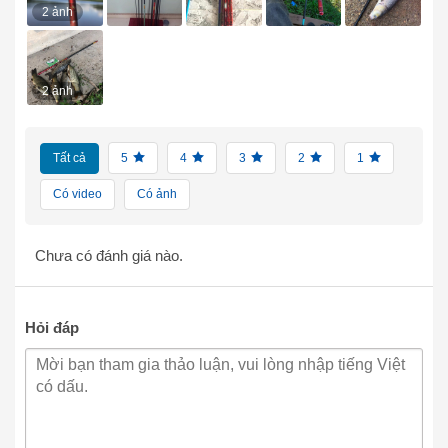
2 ảnh
2 ảnh
Tất cả
5
4
3
2
1
Có video
Có ảnh
Chưa có đánh giá nào.
Hỏi đáp