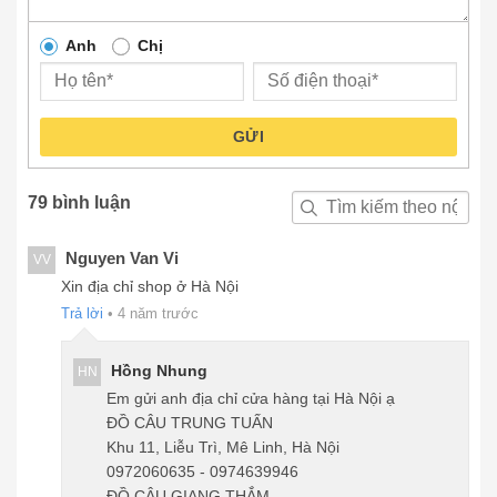
Anh
Chị
GỬI
79 bình luận
Nguyen Van Vi
VV
Xin địa chỉ shop ở Hà Nội
Trả lời
•
4 năm trước
Hồng Nhung
HN
Em gửi anh địa chỉ cửa hàng tại Hà Nội ạ
ĐỒ CÂU TRUNG TUẤN
Khu 11, Liễu Trì, Mê Linh, Hà Nội
0972060635 - 0974639946
ĐỒ CÂU GIANG THẮM