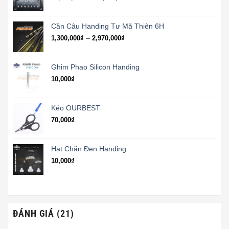
10,100,000₫
giá:
từ
11,000,000₫
Cần Câu Handing Tư Mã Thiên 6H
đến
Khoảng
–
1,300,000
₫
2,970,000
₫
12,000,000₫
giá:
từ
1,300,000₫
Ghim Phao Silicon Handing
đến
10,000
₫
2,970,000₫
Kéo OURBEST
70,000
₫
Hạt Chặn Đen Handing
10,000
₫
ĐÁNH GIÁ (21)