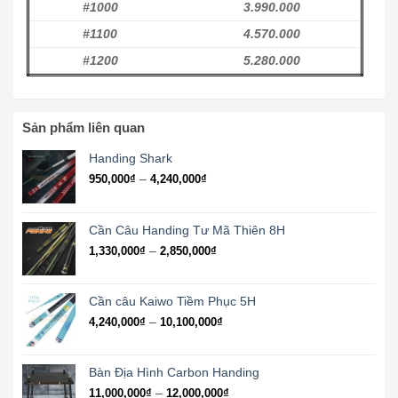
#1000
3.990.000
#1100
4.570.000
#1200
5.280.000
Sản phẩm liên quan
Handing Shark
Khoảng
–
950,000
₫
4,240,000
₫
giá:
từ
950,000₫
Cần Câu Handing Tư Mã Thiên 8H
đến
Khoảng
–
1,330,000
₫
2,850,000
₫
4,240,000₫
giá:
từ
1,330,000₫
Cần câu Kaiwo Tiềm Phục 5H
đến
Khoảng
–
4,240,000
₫
10,100,000
₫
2,850,000₫
giá:
từ
4,240,000₫
Bàn Địa Hình Carbon Handing
đến
Khoảng
–
11,000,000
₫
12,000,000
₫