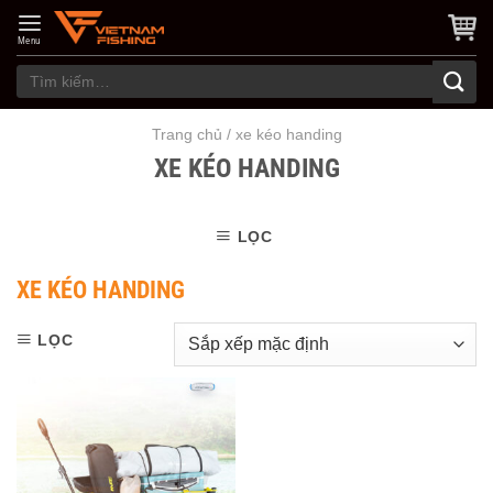
Skip
to
Menu
content
Tìm
kiếm:
Trang chủ
/
xe kéo handing
XE KÉO HANDING
LỌC
XE KÉO HANDING
LỌC