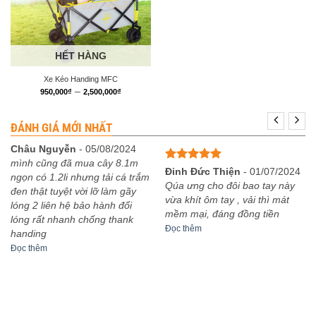
HẾT HÀNG
Xe Kéo Handing MFC
Khoảng
–
950,000
₫
2,500,000
₫
giá:
từ
950,000₫
ĐÁNH GIÁ MỚI NHẤT
đến
2,500,000₫
Châu Nguyễn
-
05/08/2024
mình cũng đã mua cây 8.1m
Được xếp
Đinh Đức Thiện
-
01/07/2024
ngọn có 1.2li nhưng tải cá trắm
hạng
5
5
Qúa ưng cho đôi bao tay này
đen thật tuyệt vời lỡ làm gãy
sao
vừa khít ôm tay , vải thì mát
lóng 2 liên hệ bảo hành đổi
mềm mại, đáng đồng tiền
lóng rất nhanh chống thank
Đọc thêm
handing
Đọc thêm