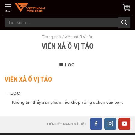
Skip
to
Menu
content
Tìm
kiếm:
Trang chủ
/
viên xả ổ vị tảo
VIÊN XẢ Ổ VỊ TẢO
LỌC
VIÊN XẢ Ổ VỊ TẢO
LỌC
Không tìm thấy sản phẩm nào khớp với lựa chọn của bạn.
LIÊN KẾT MẠNG XÃ HỘI