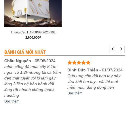
Thùng Câu HANDING 2025 29L
2,600,000
₫
ĐÁNH GIÁ MỚI NHẤT
Châu Nguyễn
-
05/08/2024
mình cũng đã mua cây 8.1m
Được xếp
Đinh Đức Thiện
-
01/07/2024
ngọn có 1.2li nhưng tải cá trắm
hạng
5
5
Qúa ưng cho đôi bao tay này
đen thật tuyệt vời lỡ làm gãy
sao
vừa khít ôm tay , vải thì mát
lóng 2 liên hệ bảo hành đổi
mềm mại, đáng đồng tiền
lóng rất nhanh chống thank
Đọc thêm
handing
Đọc thêm