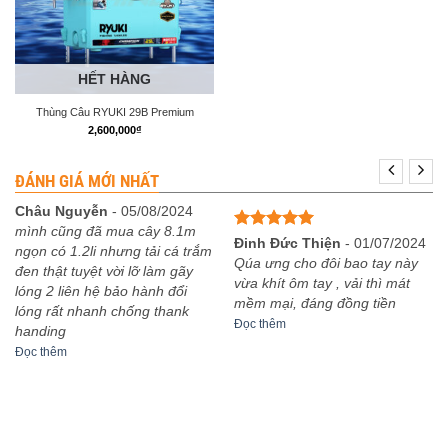
HẾT HÀNG
Thùng Câu RYUKI 29B Premium
2,600,000
₫
ĐÁNH GIÁ MỚI NHẤT
Châu Nguyễn
-
05/08/2024
mình cũng đã mua cây 8.1m
Được xếp
Đinh Đức Thiện
-
01/07/2024
ngọn có 1.2li nhưng tải cá trắm
hạng
5
5
Qúa ưng cho đôi bao tay này
đen thật tuyệt vời lỡ làm gãy
sao
vừa khít ôm tay , vải thì mát
lóng 2 liên hệ bảo hành đổi
mềm mại, đáng đồng tiền
lóng rất nhanh chống thank
Đọc thêm
handing
Đọc thêm