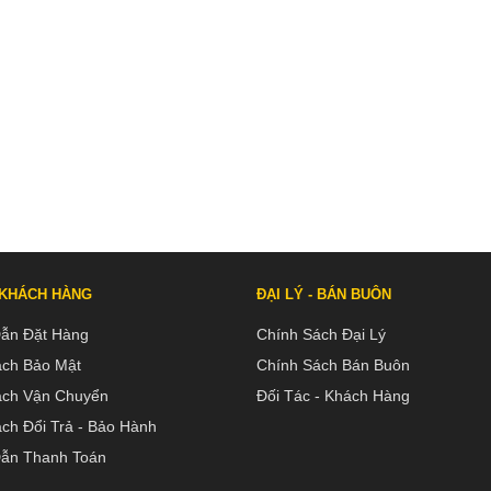
 KHÁCH HÀNG
ĐẠI LÝ - BÁN BUÔN
ẫn Đặt Hàng
Chính Sách Đại Lý
ách Bảo Mật
Chính Sách Bán Buôn
ách Vận Chuyển
Đối Tác - Khách Hàng
ch Đổi Trả - Bảo Hành
ẫn Thanh Toán