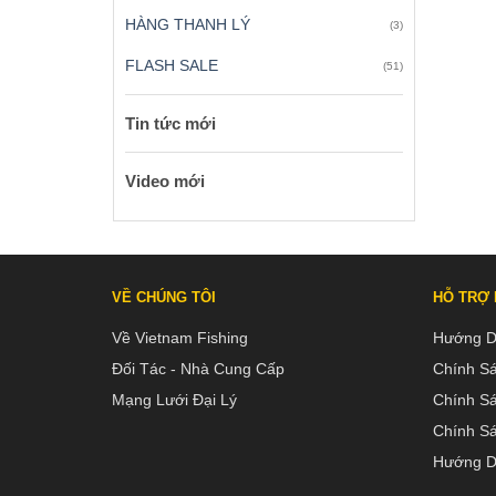
HÀNG THANH LÝ
(3)
FLASH SALE
(51)
Tin tức mới
Video mới
VỀ CHÚNG TÔI
HỖ TRỢ
Về Vietnam Fishing
Hướng D
Đối Tác - Nhà Cung Cấp
Chính S
Mạng Lưới Đại Lý
Chính S
Chính Sá
Hướng D