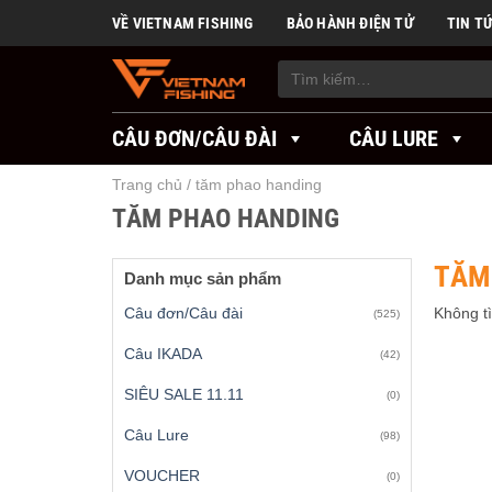
Skip
VỀ VIETNAM FISHING
BẢO HÀNH ĐIỆN TỬ
TIN T
to
content
Tìm
kiếm:
CÂU ĐƠN/CÂU ĐÀI
CÂU LURE
Trang chủ
/
tăm phao handing
TĂM PHAO HANDING
TĂM
Danh mục sản phẩm
Câu đơn/Câu đài
Không t
(525)
Câu IKADA
(42)
SIÊU SALE 11.11
(0)
Câu Lure
(98)
VOUCHER
(0)