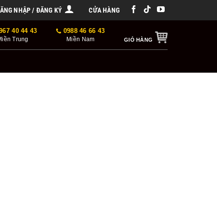
ĂNG NHẬP / ĐĂNG KÝ
CỬA HÀNG
967 40 44 43
0988 46 66 43
Miền Trung
Miền Nam
GIỎ HÀNG