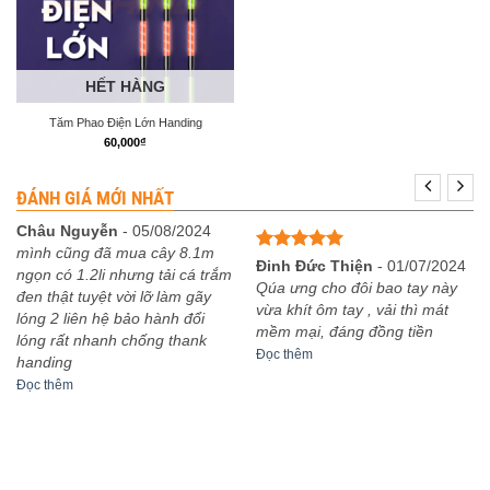
HẾT HÀNG
Tăm Phao Điện Lớn Handing
60,000
₫
ĐÁNH GIÁ MỚI NHẤT
Châu Nguyễn
-
05/08/2024
mình cũng đã mua cây 8.1m
Được xếp
Đinh Đức Thiện
-
01/07/2024
ngọn có 1.2li nhưng tải cá trắm
hạng
5
5
Qúa ưng cho đôi bao tay này
đen thật tuyệt vời lỡ làm gãy
sao
vừa khít ôm tay , vải thì mát
lóng 2 liên hệ bảo hành đổi
mềm mại, đáng đồng tiền
lóng rất nhanh chống thank
Đọc thêm
handing
Đọc thêm