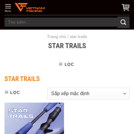
Skip
to
Menu
content
Tìm
kiếm:
Trang chủ
/
star trails
STAR TRAILS
LỌC
STAR TRAILS
LỌC