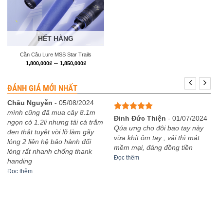
HẾT HÀNG
Cần Câu Lure MSS Star Trails
Khoảng
–
1,800,000
₫
1,850,000
₫
giá:
từ
1,800,000₫
ĐÁNH GIÁ MỚI NHẤT
đến
1,850,000₫
Châu Nguyễn
-
05/08/2024
mình cũng đã mua cây 8.1m
Được xếp
Đinh Đức Thiện
-
01/07/2024
ngọn có 1.2li nhưng tải cá trắm
hạng
5
5
Qúa ưng cho đôi bao tay này
đen thật tuyệt vời lỡ làm gãy
sao
vừa khít ôm tay , vải thì mát
lóng 2 liên hệ bảo hành đổi
mềm mại, đáng đồng tiền
lóng rất nhanh chống thank
Đọc thêm
handing
Đọc thêm