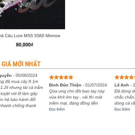
iả Câu Lure MSS SS60 Minnow
80,000
₫
 GIÁ MỚI NHẤT
guyễn
-
05/08/2024
ng đã mua cây 8.1m
Được xếp
Được xếp
Đinh Đức Thiện
-
01/07/2024
Lê Anh
-
1.2li nhưng tải cá trắm
hạng
5
5
hạng
5
5
Qúa ưng cho đôi bao tay này
Đã dùng d
 tuyệt vời lỡ làm gãy
sao
sao
vừa khít ôm tay , vải thì mát
chắc chắn,
iên hệ bảo hành đổi
mềm mại, đáng đồng tiền
dòng cá rấ
 nhanh chống thank
Đọc thêm
Đọc thêm