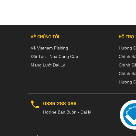
VỀ CHÚNG TÔI
HỖ TRỢ
Về Vietnam Fishing
Hướng D
Đối Tác - Nhà Cung Cấp
Chính S
Mạng Lưới Đại Lý
Chính S
Chính Sá
Hướng D
0386 288 086
Hotline Bán Buôn - Đại lý