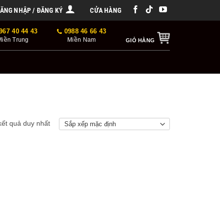
ĂNG NHẬP / ĐĂNG KÝ
CỬA HÀNG
967 40 44 43
0988 46 66 43
Miền Trung
Miền Nam
GIỎ HÀNG
 kết quả duy nhất