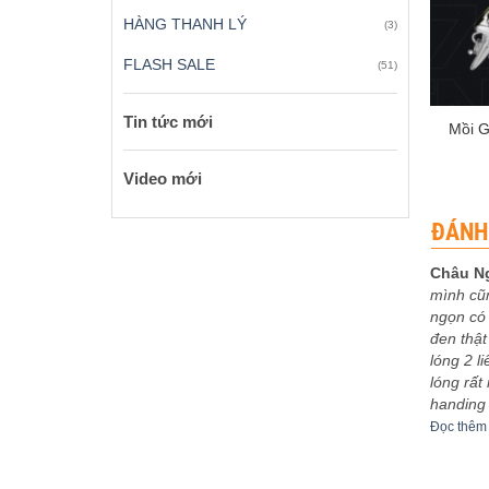
HÀNG THANH LÝ
(3)
FLASH SALE
(51)
+
Tin tức mới
Mồi G
Video mới
ĐÁNH
Châu N
mình cũ
 xếp
Được xếp
eptu
-
03/12/2023
Sơn Ca
-
30/11/2023
ngọn có 
5
5
hạng
5
5
bo khoe
5m4 tuyệt vời
đen thật
sao
êm
Đọc thêm
lóng 2 l
lóng rất
handing
Đọc thêm