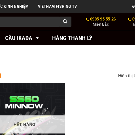
ỨC KINH NGHIỆM
VIETNAM FISHING TV
Đ
0905 95 55 26
0
Miền Bắc
CÂU IKADA
HÀNG THANH LÝ
0
Hiển thị
HẾT HÀNG