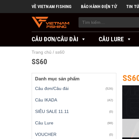
Skip
VỀ VIETNAM FISHING
BẢO HÀNH ĐIỆN TỬ
TIN T
to
content
Tìm
kiếm:
CÂU ĐƠN/CÂU ĐÀI
CÂU LURE
Trang chủ
/
ss60
SS60
SS6
Danh mục sản phẩm
Câu đơn/Câu đài
(526)
Câu IKADA
(42)
SIÊU SALE 11.11
(0)
Câu Lure
(98)
VOUCHER
(0)