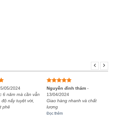
Được xếp
25/05/2024
Nguyễn đình thám
-
hạng
5
5
c 6 năm mà cần vẫn
13/04/2024
sao
 độ nẩy tuyệt vời,
Giao hàng nhanh và chất
t phê
lượng
Đọc thêm