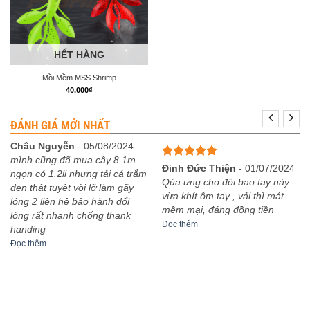
HẾT HÀNG
Mồi Mềm MSS Shrimp
40,000
₫
ĐÁNH GIÁ MỚI NHẤT
Châu Nguyễn
-
05/08/2024
mình cũng đã mua cây 8.1m
Được xếp
Đinh Đức Thiện
-
01/07/2024
ngọn có 1.2li nhưng tải cá trắm
hạng
5
5
Qúa ưng cho đôi bao tay này
đen thật tuyệt vời lỡ làm gãy
sao
vừa khít ôm tay , vải thì mát
lóng 2 liên hệ bảo hành đổi
mềm mại, đáng đồng tiền
lóng rất nhanh chống thank
Đọc thêm
handing
Đọc thêm