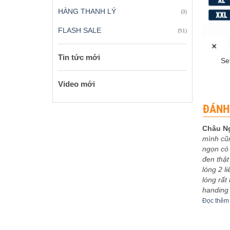
HÀNG THANH LÝ
(3)
FLASH SALE
(51)
+
Tin tức mới
Se
Video mới
ĐÁNH
Châu N
mình cũ
 xếp
Được xếp
eptu
-
03/12/2023
Sơn Ca
-
30/11/2023
ngọn có 
5
5
hạng
5
5
bo khoe
5m4 tuyệt vời
đen thật
sao
êm
Đọc thêm
lóng 2 l
lóng rất
handing
Đọc thêm