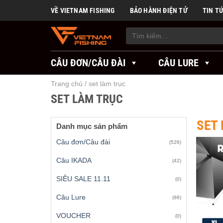
Skip
VỀ VIETNAM FISHING
BẢO HÀNH ĐIỆN TỬ
TIN T
to
content
Tìm
kiếm:
CÂU ĐƠN/CÂU ĐÀI
CÂU LURE
Trang chủ
/
set làm trục
SET LÀM TRỤC
SET
Danh mục sản phẩm
Câu đơn/Câu đài
(526)
Câu IKADA
(42)
SIÊU SALE 11.11
(0)
Câu Lure
(98)
VOUCHER
(0)