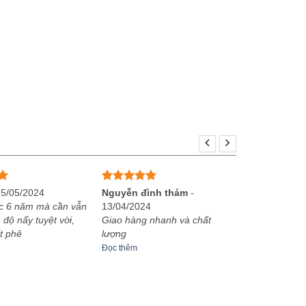
Được xếp
25/05/2024
Nguyễn đình thám
-
hạng
5
5
c 6 năm mà cần vẫn
13/04/2024
sao
 độ nẩy tuyệt vời,
Giao hàng nhanh và chất
t phê
lượng
Đọc thêm