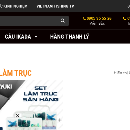
ỨC KINH NGHIỆM
VIETNAM FISHING TV
Đ
0905 95 55 26
0
Miền Bắc
CÂU IKADA
HÀNG THANH LÝ
 LÀM TRỤC
Hiển thị