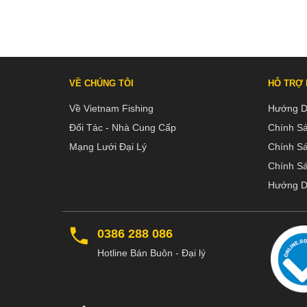
VỀ CHÚNG TÔI
HỖ TRỢ
Về Vietnam Fishing
Hướng D
Đối Tác - Nhà Cung Cấp
Chính S
Mạng Lưới Đại Lý
Chính S
Chính Sá
Hướng D
0386 288 086
Hotline Bán Buôn - Đại lý