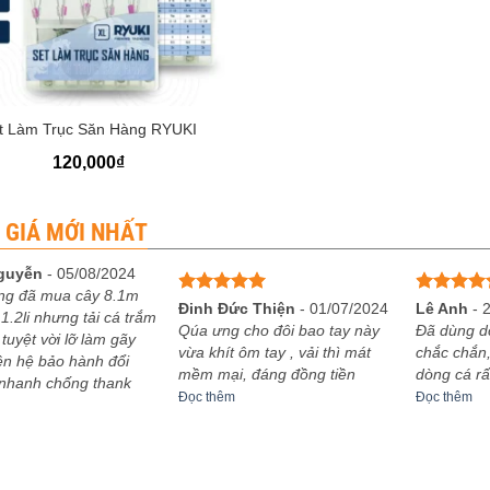
t Làm Trục Săn Hàng RYUKI
120,000
₫
 GIÁ MỚI NHẤT
guyễn
-
05/08/2024
ng đã mua cây 8.1m
Được xếp
Được xếp
Đinh Đức Thiện
-
01/07/2024
Lê Anh
-
1.2li nhưng tải cá trắm
hạng
5
5
hạng
5
5
Qúa ưng cho đôi bao tay này
Đã dùng d
 tuyệt vời lỡ làm gãy
sao
sao
vừa khít ôm tay , vải thì mát
chắc chắn,
iên hệ bảo hành đổi
mềm mại, đáng đồng tiền
dòng cá rấ
 nhanh chống thank
Đọc thêm
Đọc thêm