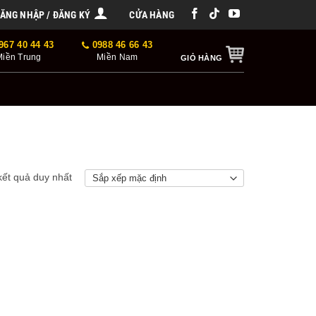
ĂNG NHẬP / ĐĂNG KÝ
CỬA HÀNG
967 40 44 43
0988 46 66 43
Miền Trung
Miền Nam
GIỎ HÀNG
 kết quả duy nhất