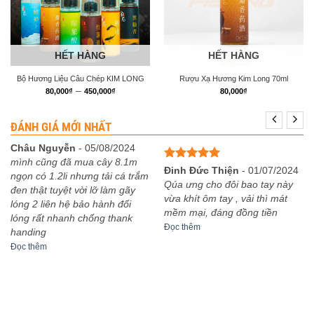
HẾT HÀNG
HẾT HÀNG
Bộ Hương Liệu Câu Chép KIM LONG
Rượu Xạ Hương Kim Long 70ml
Khoảng
–
80,000
₫
450,000
₫
80,000
₫
giá:
từ
80,000₫
ĐÁNH GIÁ MỚI NHẤT
đến
450,000₫
Châu Nguyễn
-
05/08/2024
mình cũng đã mua cây 8.1m
Được xếp
Đinh Đức Thiện
-
01/07/2024
ngọn có 1.2li nhưng tải cá trắm
hạng
5
5
Qúa ưng cho đôi bao tay này
đen thật tuyệt vời lỡ làm gãy
sao
vừa khít ôm tay , vải thì mát
lóng 2 liên hệ bảo hành đổi
mềm mại, đáng đồng tiền
lóng rất nhanh chống thank
Đọc thêm
handing
Đọc thêm