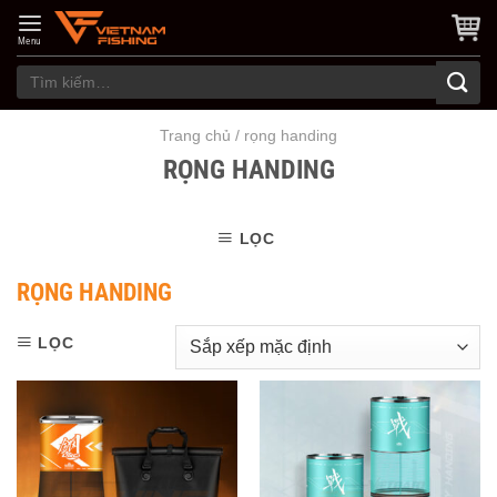
Skip
to
Menu
content
Tìm
kiếm:
Trang chủ
/
rọng handing
RỌNG HANDING
LỌC
RỌNG HANDING
LỌC