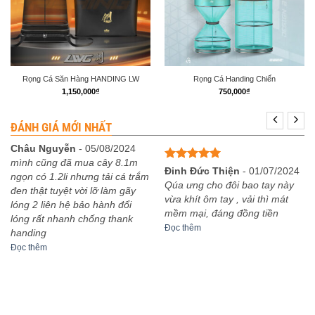
Rọng Cá Săn Hàng HANDING LW
Rọng Cá Handing Chiến
1,150,000
₫
750,000
₫
ĐÁNH GIÁ MỚI NHẤT
Châu Nguyễn
-
05/08/2024
mình cũng đã mua cây 8.1m
Được xếp
Đinh Đức Thiện
-
01/07/2024
ngọn có 1.2li nhưng tải cá trắm
hạng
5
5
Qúa ưng cho đôi bao tay này
đen thật tuyệt vời lỡ làm gãy
sao
vừa khít ôm tay , vải thì mát
lóng 2 liên hệ bảo hành đổi
mềm mại, đáng đồng tiền
lóng rất nhanh chống thank
Đọc thêm
handing
Đọc thêm