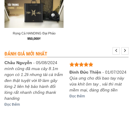
Rọng Cá HANDING Đại Pháo
950,000
₫
ĐÁNH GIÁ MỚI NHẤT
Châu Nguyễn
-
05/08/2024
mình cũng đã mua cây 8.1m
Được xếp
Đinh Đức Thiện
-
01/07/2024
ngọn có 1.2li nhưng tải cá trắm
hạng
5
5
Qúa ưng cho đôi bao tay này
đen thật tuyệt vời lỡ làm gãy
sao
vừa khít ôm tay , vải thì mát
lóng 2 liên hệ bảo hành đổi
mềm mại, đáng đồng tiền
lóng rất nhanh chống thank
Đọc thêm
handing
Đọc thêm