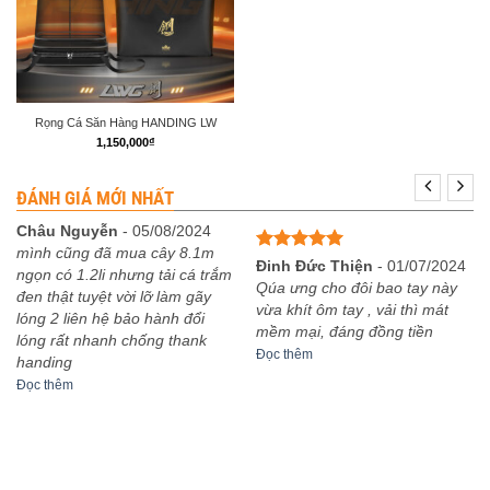
Rọng Cá Săn Hàng HANDING LW
1,150,000
₫
ĐÁNH GIÁ MỚI NHẤT
Châu Nguyễn
-
05/08/2024
mình cũng đã mua cây 8.1m
Được xếp
Đinh Đức Thiện
-
01/07/2024
ngọn có 1.2li nhưng tải cá trắm
hạng
5
5
Qúa ưng cho đôi bao tay này
đen thật tuyệt vời lỡ làm gãy
sao
vừa khít ôm tay , vải thì mát
lóng 2 liên hệ bảo hành đổi
mềm mại, đáng đồng tiền
lóng rất nhanh chống thank
Đọc thêm
handing
Đọc thêm