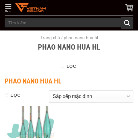
Skip
to
Menu
content
Tìm
kiếm:
Trang chủ
/
phao nano hua hl
PHAO NANO HUA HL
LỌC
PHAO NANO HUA HL
LỌC