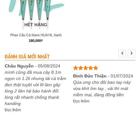
HẾT HÀNG
Phao Câu Cá Nano HUA HL Xanh
180,000
₫
ĐÁNH GIÁ MỚI NHẤT
Châu Nguyễn
-
05/08/2024
mình cũng đã mua cây 8.1m
Được xếp
Đinh Đức Thiện
-
01/07/2024
ngọn có 1.2li nhưng tải cá trắm
hạng
5
5
Qúa ưng cho đôi bao tay này
đen thật tuyệt vời lỡ làm gãy
sao
vừa khít ôm tay , vải thì mát
lóng 2 liên hệ bảo hành đổi
mềm mại, đáng đồng tiền
lóng rất nhanh chống thank
Đọc thêm
handing
Đọc thêm