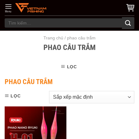
Skip
to
Menu
content
Tìm
kiếm:
Trang chủ
/
phao câu trắm
PHAO CÂU TRẮM
LỌC
PHAO CÂU TRẮM
LỌC