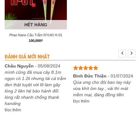
HẾT HÀNG
Phao Nano Câu Trắm RYUKI H-01
100,000
₫
ĐÁNH GIÁ MỚI NHẤT
Châu Nguyễn
-
05/08/2024
mình cũng đã mua cây 8.1m
Được xếp
Đinh Đức Thiện
-
01/07/2024
ngọn có 1.2li nhưng tải cá trắm
hạng
5
5
Qúa ưng cho đôi bao tay này
đen thật tuyệt vời lỡ làm gãy
sao
vừa khít ôm tay , vải thì mát
lóng 2 liên hệ bảo hành đổi
mềm mại, đáng đồng tiền
lóng rất nhanh chống thank
Đọc thêm
handing
Đọc thêm