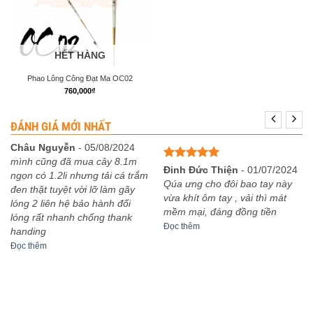
HẾT HÀNG
Phao Lông Công Đạt Ma OC02
760,000
₫
ĐÁNH GIÁ MỚI NHẤT
Châu Nguyễn
-
05/08/2024
mình cũng đã mua cây 8.1m
Được xếp
Đinh Đức Thiện
-
01/07/2024
ngọn có 1.2li nhưng tải cá trắm
hạng
5
5
Qúa ưng cho đôi bao tay này
đen thật tuyệt vời lỡ làm gãy
sao
vừa khít ôm tay , vải thì mát
lóng 2 liên hệ bảo hành đổi
mềm mại, đáng đồng tiền
lóng rất nhanh chống thank
Đọc thêm
handing
Đọc thêm