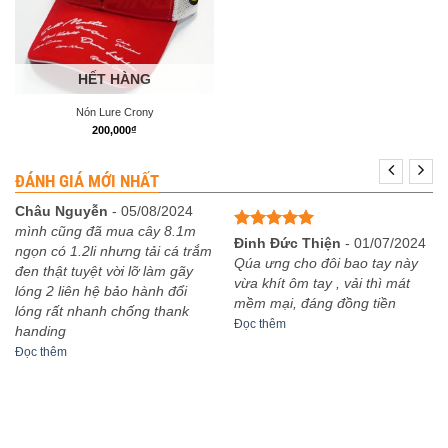
HẾT HÀNG
Nón Lure Crony
200,000
₫
ĐÁNH GIÁ MỚI NHẤT
Châu Nguyễn
-
05/08/2024
mình cũng đã mua cây 8.1m
Được xếp
Đinh Đức Thiện
-
01/07/2024
ngọn có 1.2li nhưng tải cá trắm
hạng
5
5
Qúa ưng cho đôi bao tay này
đen thật tuyệt vời lỡ làm gãy
sao
vừa khít ôm tay , vải thì mát
lóng 2 liên hệ bảo hành đổi
mềm mại, đáng đồng tiền
lóng rất nhanh chống thank
Đọc thêm
handing
Đọc thêm